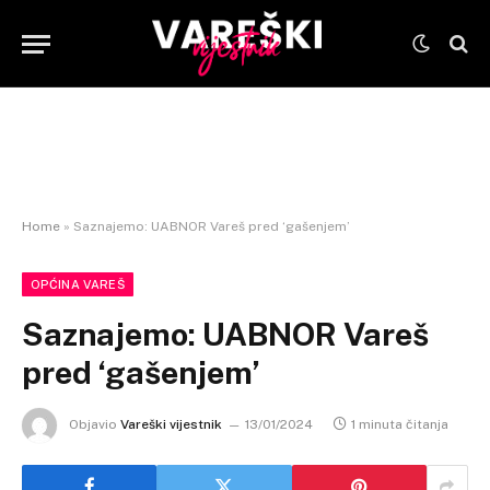
Home
»
Saznajemo: UABNOR Vareš pred ‘gašenjem’
OPĆINA VAREŠ
Saznajemo: UABNOR Vareš
pred ‘gašenjem’
Objavio
Vareški vijestnik
13/01/2024
1 minuta čitanja