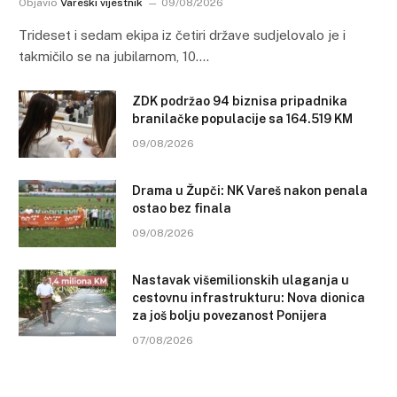
Objavio
Vareški vijestnik
09/08/2026
Trideset i sedam ekipa iz četiri države sudjelovalo je i
takmičilo se na jubilarnom, 10.…
ZDK podržao 94 biznisa pripadnika
branilačke populacije sa 164.519 KM
09/08/2026
Drama u Župči: NK Vareš nakon penala
ostao bez finala
09/08/2026
Nastavak višemilionskih ulaganja u
cestovnu infrastrukturu: Nova dionica
za još bolju povezanost Ponijera
07/08/2026