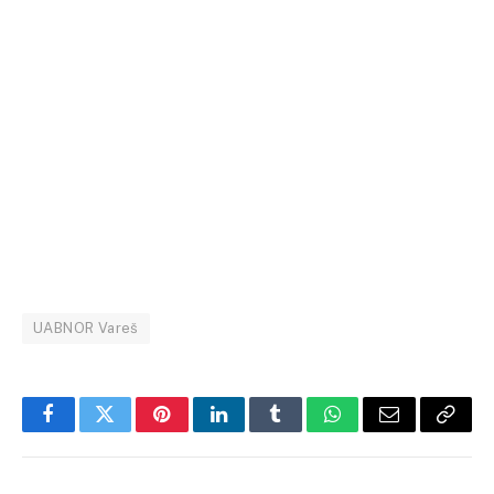
UABNOR Vareš
Facebook
Twitter
Pinterest
LinkedIn
Tumblr
WhatsApp
Email
Copy
Link