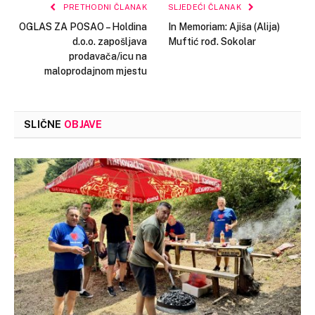
PRETHODNI ČLANAK
SLJEDEĆI ČLANAK
OGLAS ZA POSAO – Holdina
In Memoriam: Ajiša (Alija)
d.o.o. zapošljava
Muftić rođ. Sokolar
prodavača/icu na
maloprodajnom mjestu
SLIČNE
OBJAVE