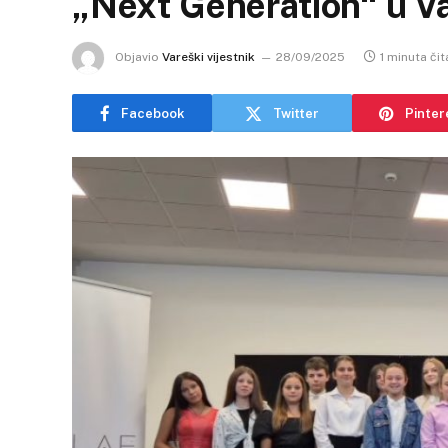
„Next Generation“ u V
Objavio
Vareški vijestnik
28/09/2025
1 minuta čit
Facebook
Twitter
Pinter