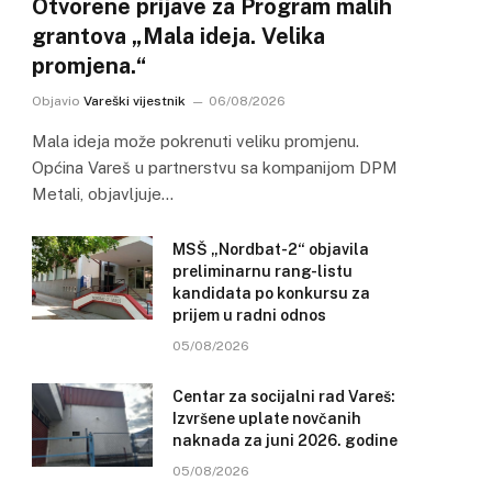
Otvorene prijave za Program malih
grantova „Mala ideja. Velika
promjena.“
Objavio
Vareški vijestnik
06/08/2026
Mala ideja može pokrenuti veliku promjenu.
Općina Vareš u partnerstvu sa kompanijom DPM
Metali, objavljuje…
MSŠ „Nordbat-2“ objavila
preliminarnu rang-listu
kandidata po konkursu za
prijem u radni odnos
05/08/2026
Centar za socijalni rad Vareš:
Izvršene uplate novčanih
naknada za juni 2026. godine
05/08/2026