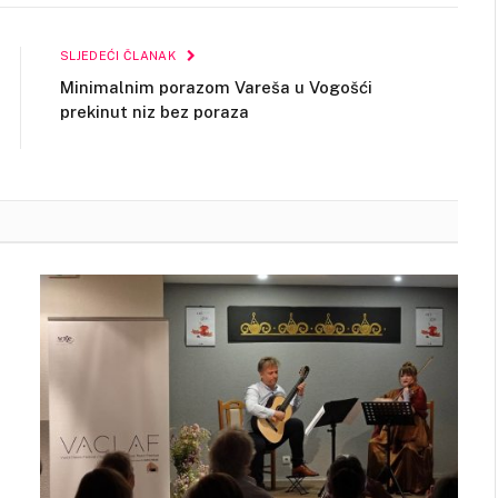
Link
SLJEDEĆI ČLANAK
Minimalnim porazom Vareša u Vogošći
prekinut niz bez poraza