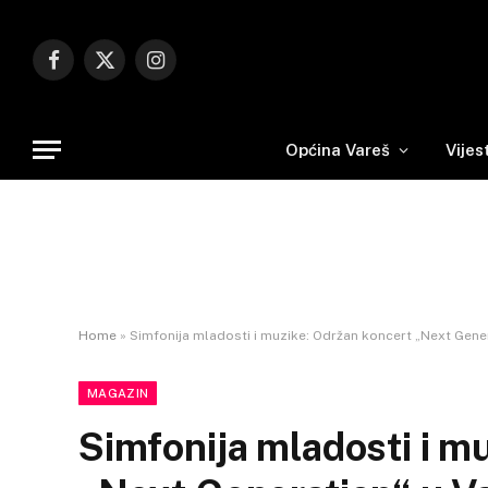
Facebook
X
Instagram
(Twitter)
Općina Vareš
Vijes
Home
»
Simfonija mladosti i muzike: Održan koncert „Next Gene
MAGAZIN
Simfonija mladosti i m