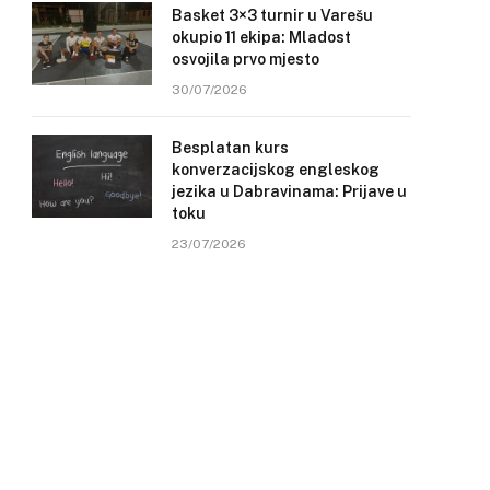
Basket 3×3 turnir u Varešu
okupio 11 ekipa: Mladost
osvojila prvo mjesto
30/07/2026
Besplatan kurs
konverzacijskog engleskog
jezika u Dabravinama: Prijave u
toku
23/07/2026