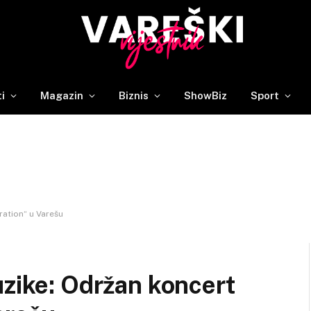
ti
Magazin
Biznis
ShowBiz
Sport
ration“ u Varešu
uzike: Održan koncert