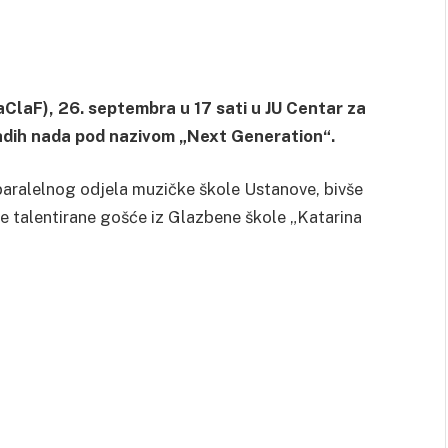
aClaF), 26. septembra u 17 sati u JU Centar za
ladih nada pod nazivom „Next Generation“.
paralelnog odjela muzičke škole Ustanove, bivše
te talentirane gošće iz Glazbene škole „Katarina