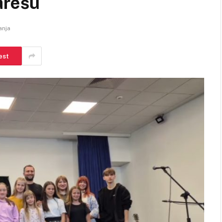
arešu
anja
est