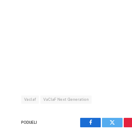
Vaclaf
VaClaF Next Generation
PODIJELI
Facebook
Twitter