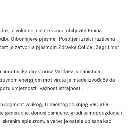
a, dok je vokalne minute večeri obilježila Emina
edbu Gibonnijeve pjesme „Posoljeni zrak i razlivena
ncert je zatvorila pjesmom Zdravka Čolića „Zagrli me“
i umjetnička direktorica VaClaFa, violinistica i
zitivnom energijom motivirala je mlade izvođače da
otu umjetnosti i važnost istrajnosti.
jan segment velikog, trinaestogodišnjeg VaClaFa –
je generacije, donosi osmijehe, gradi samopouzdanje i
a iskrenim aplauzom, a večer je ostala upisana kao