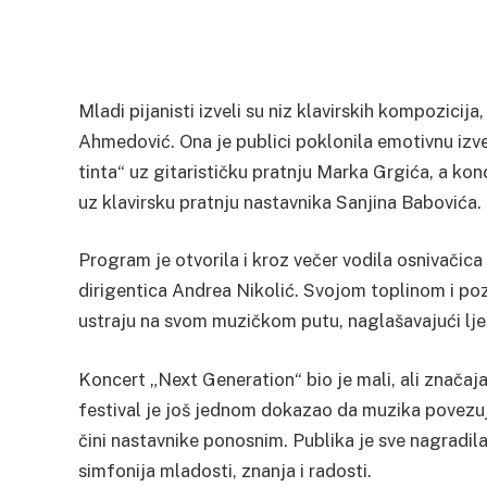
Mladi pijanisti izveli su niz klavirskih kompozicij
Ahmedović. Ona je publici poklonila emotivnu izv
tinta“ uz gitarističku pratnju Marka Grgića, a ko
uz klavirsku pratnju nastavnika Sanjina Babovića.
Program je otvorila i kroz večer vodila osnivačica 
dirigentica Andrea Nikolić. Svojom toplinom i po
ustraju na svom muzičkom putu, naglašavajući ljep
Koncert „Next Generation“ bio je mali, ali znača
festival je još jednom dokazao da muzika povezu
čini nastavnike ponosnim. Publika je sve nagradil
simfonija mladosti, znanja i radosti.