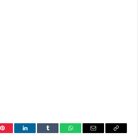
Pinterest
LinkedIn
Tumblr
WhatsApp
Email
Copy