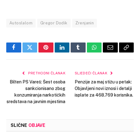
Autoslalom
Gregor Dodik
Zrenjanin
Facebook
Twitter
Pinterest
LinkedIn
Tumblr
WhatsApp
Email
Copy
Link
PRETHODNI ČLANAK
SLJEDEĆI ČLANAK
Bilten PS Vareš: Šest osoba
Penzije za maj stižu u petak:
sankcionisano zbog
Objavljeni novi iznosi i detalji
konzumiranja narkotičkih
isplate za 468.769 korisnika.
sredstava na javnim mjestima
SLIČNE
OBJAVE