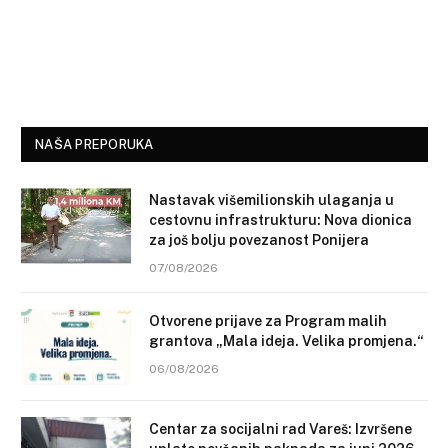
NAŠA PREPORUKA
Nastavak višemilionskih ulaganja u
cestovnu infrastrukturu: Nova dionica
za još bolju povezanost Ponijera
07/08/2026
Otvorene prijave za Program malih
grantova „Mala ideja. Velika promjena.“
06/08/2026
Centar za socijalni rad Vareš: Izvršene