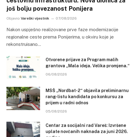
cestovnu infrastrukturu: Nova dionica za
još bolju povezanost Ponijera
Objavio
Vareški vijestnik
07/08/2026
Nakon uspješno realizovane prve faze modernizacije
regionalne ceste prema Ponijerima, u okviru koje je
rekonstruisano…
Otvorene prijave za Program malih
grantova „Mala ideja. Velika promjena.“
06/08/2026
MSŠ „Nordbat-2“ objavila preliminarnu
rang-listu kandidata po konkursu za
prijem u radni odnos
05/08/2026
Centar za socijalni rad Vareš: Izvršene
uplate novčanih naknada za juni 2026.