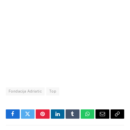
Fondacija Adriatic
Top
Facebook
Twitter
Pinterest
LinkedIn
Tumblr
WhatsApp
Email
Copy
Link