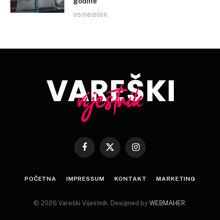
godine
05/08/2026
Facebook
X
Instagram
(Twitter)
POČETNA
IMPRESSUM
KONTAKT
MARKETING
© 2026 Vareški Vijestnik. Designed by
WEBMAHER
.