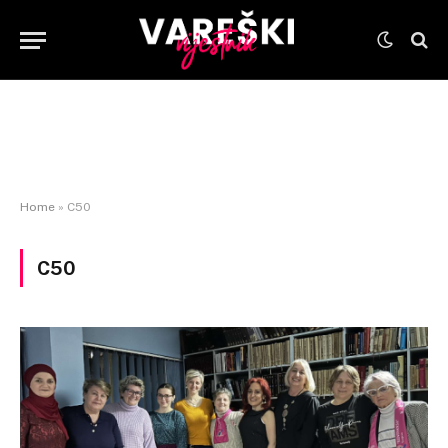
Home
»
C50
C50