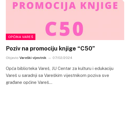
OPĆINA VAREŠ
Poziv na promociju knjige “C50”
Objavio
Vareški vijestnik
07/02/2024
Opća biblioteka Vareš, JU Centar za kulturu i edukaciju
Vareš u saradnji sa Vareškim vijestnikom poziva sve
građane općine Vareš…