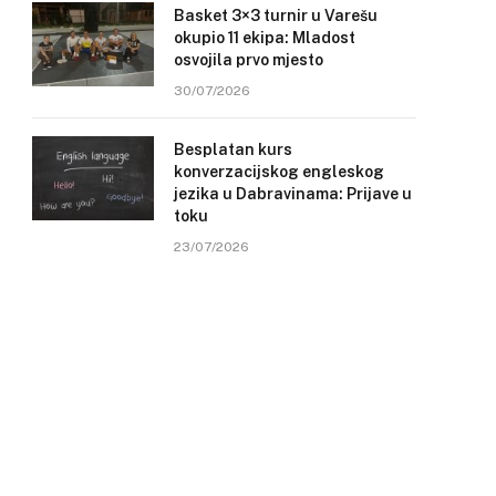
Basket 3×3 turnir u Varešu
okupio 11 ekipa: Mladost
osvojila prvo mjesto
30/07/2026
Besplatan kurs
konverzacijskog engleskog
jezika u Dabravinama: Prijave u
toku
23/07/2026