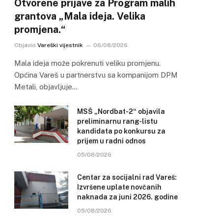
Otvorene prijave za Program malih
grantova „Mala ideja. Velika
promjena.“
Objavio
Vareški vijestnik
06/08/2026
Mala ideja može pokrenuti veliku promjenu.
Općina Vareš u partnerstvu sa kompanijom DPM
Metali, objavljuje…
MSŠ „Nordbat-2“ objavila
preliminarnu rang-listu
kandidata po konkursu za
prijem u radni odnos
05/08/2026
Centar za socijalni rad Vareš:
Izvršene uplate novčanih
naknada za juni 2026. godine
05/08/2026