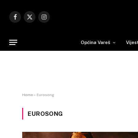
Facebook
X
Instagram
(Twitter)
Općina Vareš
Vijes
Home
»
Eurosong
EUROSONG