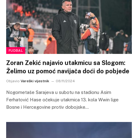
FUDBAL
Zoran Zekić najavio utakmicu sa Slogom:
Želimo uz pomoć navijača doći do pobjede
Objavio
Vareški vijestnik
08/11/2024
Nogometaše Sarajeva u subotu na stadionu Asim
Ferhatović Hase očekuje utakmica 13. kola Wwin lige
Bosne i Hercegovine protiv dobojske…