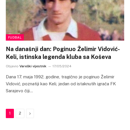
FUDBAL
Na današnji dan: Poginuo Želimir Vidović-
Keli, istinska legenda kluba sa Koševa
Objavio
Vareški vijestnik
17/05/2024
Dana 17. maja 1992. godine, tragično je poginuo Želimir
Vidović, poznatiji kao Keli, jedan od istaknutih igrača FK
Sarajevo čiji…
Next
1
2