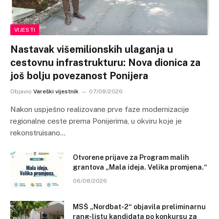
VIJESTI
Nastavak višemilionskih ulaganja u
cestovnu infrastrukturu: Nova dionica za
još bolju povezanost Ponijera
Objavio
Vareški vijestnik
07/08/2026
Nakon uspješno realizovane prve faze modernizacije
regionalne ceste prema Ponijerima, u okviru koje je
rekonstruisano…
Otvorene prijave za Program malih
grantova „Mala ideja. Velika promjena.“
06/08/2026
MSŠ „Nordbat-2“ objavila preliminarnu
rang-listu kandidata po konkursu za