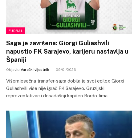
FUDBAL
Saga je završena: Giorgi Guliashvili
napustio FK Sarajevo, karijeru nastavlja u
Španiji
Objavio
Vareški vijestnik
09/01/2026
Višemjesečna transfer-saga dobila je svoj epilog Giorgi
Guliashvili više nije igrač FK Sarajevo. Gruzijski
reprezentativac i dosadašnji kapiten Bordo tima…