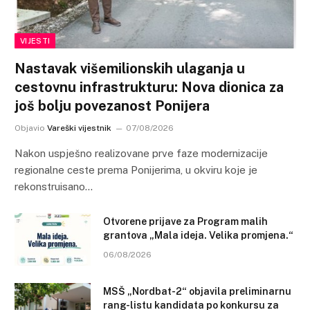
VIJESTI
Nastavak višemilionskih ulaganja u
cestovnu infrastrukturu: Nova dionica za
još bolju povezanost Ponijera
Objavio
Vareški vijestnik
07/08/2026
Nakon uspješno realizovane prve faze modernizacije
regionalne ceste prema Ponijerima, u okviru koje je
rekonstruisano…
Otvorene prijave za Program malih
grantova „Mala ideja. Velika promjena.“
06/08/2026
MSŠ „Nordbat-2“ objavila preliminarnu
rang-listu kandidata po konkursu za