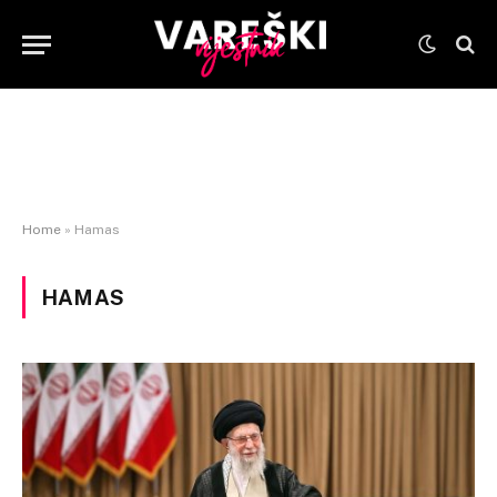
Home
»
Hamas
HAMAS