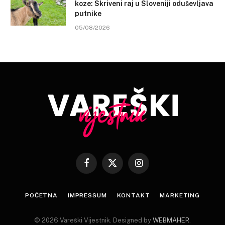
koze: Skriveni raj u Sloveniji oduševljava
putnike
05/08/2026
Facebook
X
Instagram
(Twitter)
POČETNA
IMPRESSUM
KONTAKT
MARKETING
© 2026 Vareški Vijestnik. Designed by
WEBMAHER
.