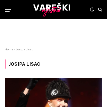
Home
»
Josipa Lisac
JOSIPA LISAC