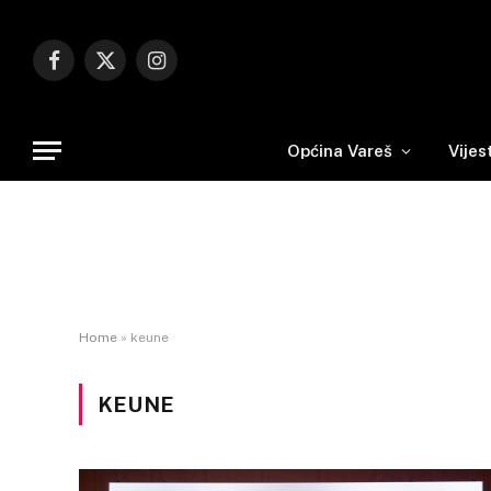
Facebook
X
Instagram
(Twitter)
Općina Vareš
Vijes
Home
»
keune
KEUNE