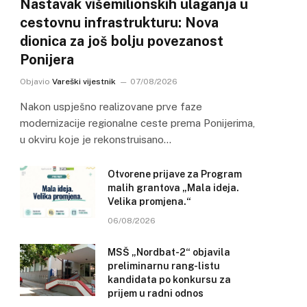
Nastavak višemilionskih ulaganja u
cestovnu infrastrukturu: Nova
dionica za još bolju povezanost
Ponijera
Objavio
Vareški vijestnik
07/08/2026
Nakon uspješno realizovane prve faze
modernizacije regionalne ceste prema Ponijerima,
u okviru koje je rekonstruisano…
Otvorene prijave za Program
malih grantova „Mala ideja.
Velika promjena.“
06/08/2026
MSŠ „Nordbat-2“ objavila
preliminarnu rang-listu
kandidata po konkursu za
prijem u radni odnos