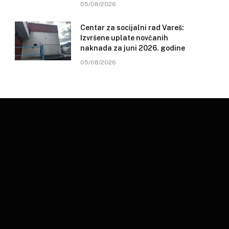
05/08/2026
Centar za socijalni rad Vareš:
Izvršene uplate novčanih
naknada za juni 2026. godine
05/08/2026