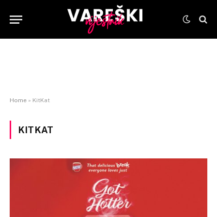
Home
»
KitKat
KITKAT