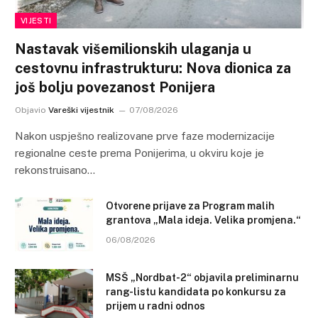
VIJESTI
Nastavak višemilionskih ulaganja u
cestovnu infrastrukturu: Nova dionica za
još bolju povezanost Ponijera
Objavio
Vareški vijestnik
07/08/2026
Nakon uspješno realizovane prve faze modernizacije
regionalne ceste prema Ponijerima, u okviru koje je
rekonstruisano…
Otvorene prijave za Program malih
grantova „Mala ideja. Velika promjena.“
06/08/2026
MSŠ „Nordbat-2“ objavila preliminarnu
rang-listu kandidata po konkursu za
prijem u radni odnos