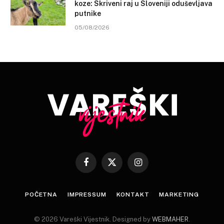
koze: Skriveni raj u Sloveniji oduševljava
putnike
05/08/2026
Facebook
X
Instagram
(Twitter)
POČETNA
IMPRESSUM
KONTAKT
MARKETING
© 2026 Vareški Vijestnik. Designed by
WEBMAHER
.