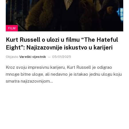
FILM
Kurt Russell o ulozi u filmu “The Hateful
Eight”: Najizazovnije iskustvo u karijeri
Objavio
Vareški vijestnik
05/01/2025
Kroz svoju impresivnu karijeru, Kurt Russell je odigrao
mnoge bitne uloge, ali nedavno je istakao jednu ulogu koju
smatra najizazovnijom…