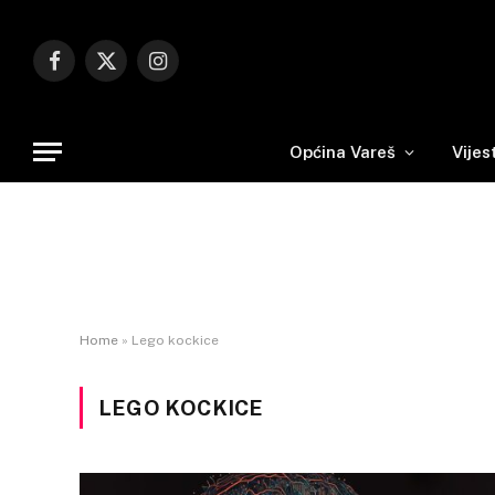
Facebook
X
Instagram
(Twitter)
Općina Vareš
Vijes
Home
»
Lego kockice
LEGO KOCKICE