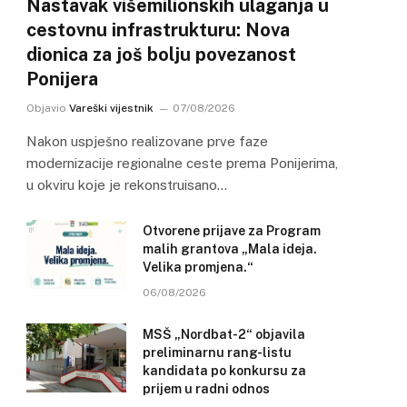
Nastavak višemilionskih ulaganja u
cestovnu infrastrukturu: Nova
dionica za još bolju povezanost
Ponijera
Objavio
Vareški vijestnik
07/08/2026
Nakon uspješno realizovane prve faze
modernizacije regionalne ceste prema Ponijerima,
u okviru koje je rekonstruisano…
Otvorene prijave za Program
malih grantova „Mala ideja.
Velika promjena.“
06/08/2026
MSŠ „Nordbat-2“ objavila
preliminarnu rang-listu
kandidata po konkursu za
prijem u radni odnos