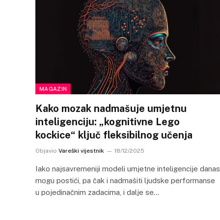
MAGAZIN
Kako mozak nadmašuje umjetnu
inteligenciju: „kognitivne Lego
kockice“ ključ fleksibilnog učenja
Objavio
Vareški vijestnik
18/12/2025
Iako najsavremeniji modeli umjetne inteligencije danas
mogu postići, pa čak i nadmašiti ljudske performanse
u pojedinačnim zadacima, i dalje se…