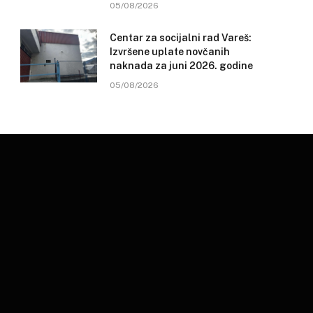
05/08/2026
Centar za socijalni rad Vareš:
Izvršene uplate novčanih
naknada za juni 2026. godine
05/08/2026