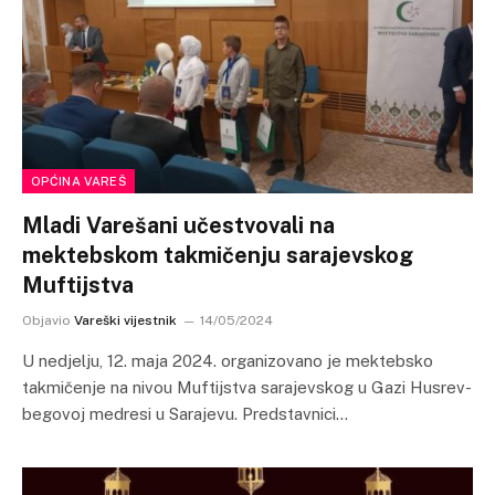
OPĆINA VAREŠ
Mladi Varešani učestvovali na
mektebskom takmičenju sarajevskog
Muftijstva
Objavio
Vareški vijestnik
14/05/2024
U nedjelju, 12. maja 2024. organizovano je mektebsko
takmičenje na nivou Muftijstva sarajevskog u Gazi Husrev-
begovoj medresi u Sarajevu. Predstavnici…