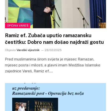
OPĆINA VAREŠ
Ramiz ef. Zubača uputio ramazansku
čestitku: Dobro nam došao najdraži gostu
Objavio
Vareški vijestnik
28/02/2025
Pred muslimanima širom svijeta je mjesec Ramazan,
mjesec posta i milosti, a glavni imam Medžlisa Islamske
zajednice Vareš, Ramiz ef.…