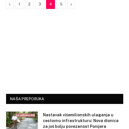
Previous
Next
1
2
3
4
5
NAŠA PREPORUKA
Nastavak višemilionskih ulaganja u
cestovnu infrastrukturu: Nova dionica
za još bolju povezanost Ponijera