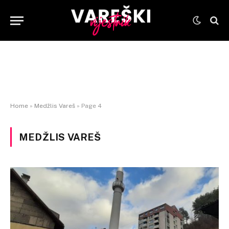
Home
»
Medžlis Vareš
»
Page 4
MEDŽLIS VAREŠ