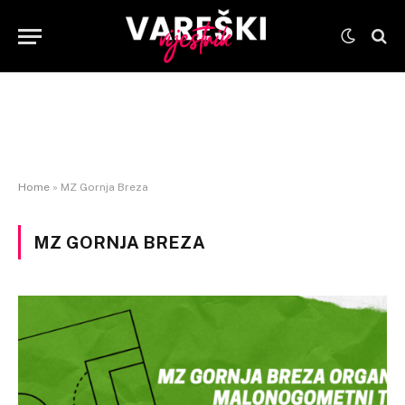
Home
»
MZ Gornja Breza
MZ GORNJA BREZA