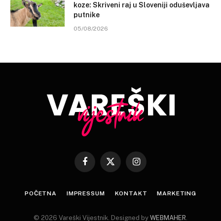
koze: Skriveni raj u Sloveniji oduševljava
putnike
05/08/2026
Facebook
X
Instagram
(Twitter)
POČETNA
IMPRESSUM
KONTAKT
MARKETING
© 2026 Vareški Vijestnik. Designed by
WEBMAHER
.