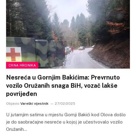
CRNA HRONIKA
Nesreća u Gornjim Bakićima: Prevrnuto
vozilo Oružanih snaga BiH, vozač lakše
povrijeđen
Objavio
Vareški vijestnik
27/02/2025
U jutarnjim satima u mjestu Gornji Bakići kod Olova došlo
je do saobraćajne nesreće u kojoj je učestvovalo vozilo
Oružanih…