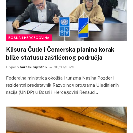
BOSNA I HERCEGOVINA
Klisura Čude i Čemerska planina korak
bliže statusu zaštićenog područja
Objavio
Vareški vijestnik
08/07/2026
Federalna ministrica okoliša i turizma Nasiha Pozder i
rezidentni predstavnik Razvojnog programa Ujedinjenih
nacija (UNDP) u Bosni i Hercegovini Renaud…