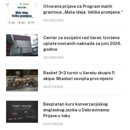
Otvorene prijave za Program malih
grantova „Mala ideja. Velika promjena.“
06/08/2026
Centar za socijalni rad Vareš: Izvršene
uplate novčanih naknada za juni 2026.
godine
05/08/2026
Basket 3×3 turnir u Varešu okupio 11
ekipa: Mladost osvojila prvo mjesto
30/07/2026
Besplatan kurs konverzacijskog
engleskog jezika u Dabravinama:
Prijave u toku
23/07/2026