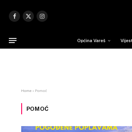
Facebook
X
Instagram
(Twitter)
Općina Vareš
Vijes
Home
»
Pomoć
POMOĆ