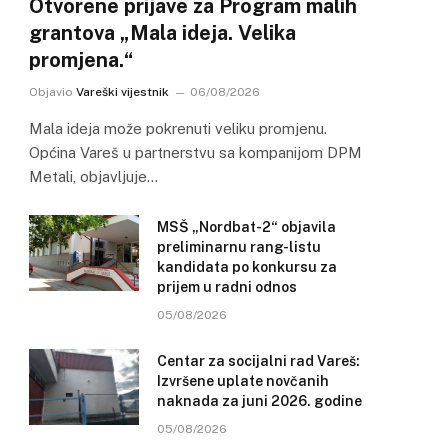
Otvorene prijave za Program malih
grantova „Mala ideja. Velika
promjena.“
Objavio
Vareški vijestnik
06/08/2026
Mala ideja može pokrenuti veliku promjenu.
Općina Vareš u partnerstvu sa kompanijom DPM
Metali, objavljuje…
MSŠ „Nordbat-2“ objavila
preliminarnu rang-listu
kandidata po konkursu za
prijem u radni odnos
05/08/2026
Centar za socijalni rad Vareš:
Izvršene uplate novčanih
naknada za juni 2026. godine
05/08/2026