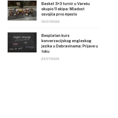
Basket 3×3 turnir u Varešu
okupio 11 ekipa: Mladost
osvojila prvo mjesto
30/07/2026
Besplatan kurs
konverzacijskog engleskog
jezika u Dabravinama: Prijave u
toku
23/07/2026