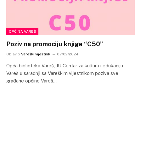
OPĆINA VAREŠ
Poziv na promociju knjige “C50”
Objavio
Vareški vijestnik
07/02/2024
Opća biblioteka Vareš, JU Centar za kulturu i edukaciju
Vareš u saradnji sa Vareškim vijestnikom poziva sve
građane općine Vareš…