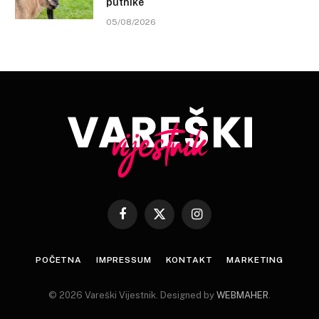
putnike
05/08/2026
Facebook
X
Instagram
(Twitter)
POČETNA
IMPRESSUM
KONTAKT
MARKETING
© 2026 Vareški Vijestnik. Designed by
WEBMAHER
.