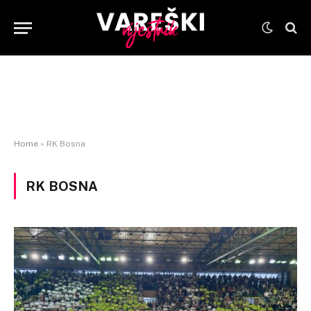
Home
»
RK Bosna
RK BOSNA