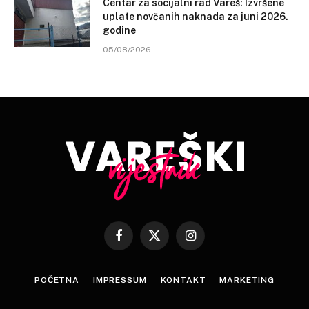
Centar za socijalni rad Vareš: Izvršene
uplate novčanih naknada za juni 2026.
godine
05/08/2026
Facebook
X
Instagram
(Twitter)
POČETNA
IMPRESSUM
KONTAKT
MARKETING