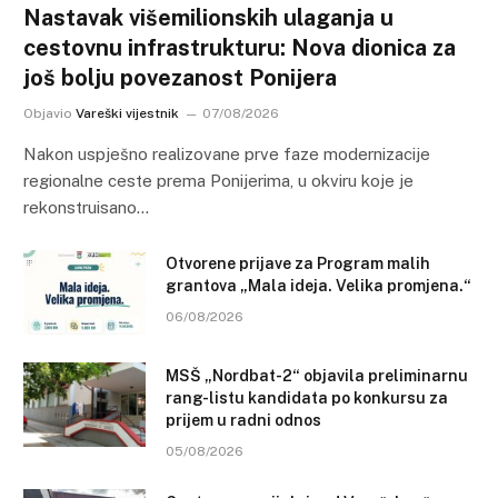
Nastavak višemilionskih ulaganja u
cestovnu infrastrukturu: Nova dionica za
još bolju povezanost Ponijera
Objavio
Vareški vijestnik
07/08/2026
Nakon uspješno realizovane prve faze modernizacije
regionalne ceste prema Ponijerima, u okviru koje je
rekonstruisano…
Otvorene prijave za Program malih
grantova „Mala ideja. Velika promjena.“
06/08/2026
MSŠ „Nordbat-2“ objavila preliminarnu
rang-listu kandidata po konkursu za
prijem u radni odnos
05/08/2026