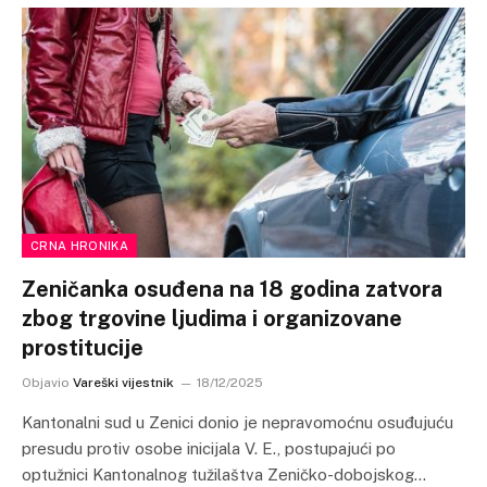
CRNA HRONIKA
Zeničanka osuđena na 18 godina zatvora
zbog trgovine ljudima i organizovane
prostitucije
Objavio
Vareški vijestnik
18/12/2025
Kantonalni sud u Zenici donio je nepravomoćnu osuđujuću
presudu protiv osobe inicijala V. E., postupajući po
optužnici Kantonalnog tužilaštva Zeničko-dobojskog…