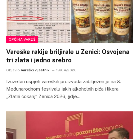
OPĆINA VAREŠ
Vareške rakije briljirale u Zenici: Osvojena
tri zlata i jedno srebro
Objavio
Vareški vijestnik
19/04/2026
Izuzetan uspjeh vareških proizvoda zabilježen je na 8.
Međunarodnom festivalu jakih alkoholnih pića i likera
„Zlatni čokanj“ Zenica 2026, gdje…