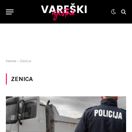
Home
»
Zenica
ZENICA