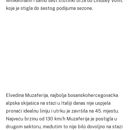
Winkelmann i samo šest stotinki brža od Lindsey Vonn,
koja je stigla do šestog podijuma sezone.
Elvedina Muzaferija, najbolja bosanskohercegovačka
alpska skijašica na stazi u Italiji danas nije uspjela
pronaći idealnu liniju i utrku je završila na 45. mjestu.
Najveću brzinu od 130 km/h Muzaferija je postigla u
drugom sektoru, međutim to nije bilo dovoljno na stazi