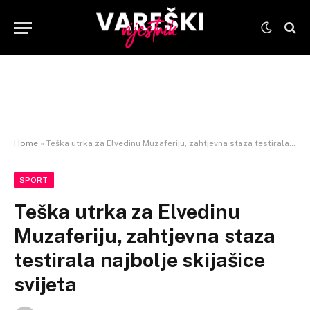
Home
»
Teška utrka za Elvedinu Muzaferiju, zahtjevna staza testirala najbolje skijašice svijeta
SPORT
Teška utrka za Elvedinu
Muzaferiju, zahtjevna staza
testirala najbolje skijašice
svijeta