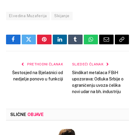
Elvedina Muzaferija
Skijanje
Facebook
Twitter
Pinterest
LinkedIn
Tumblr
WhatsApp
Email
Copy
Link
PRETHODNI ČLANAK
SLJEDEĆI ČLANAK
Šestosjed na Bjelašnici od
Sindikat metalaca FBiH
nedjelje ponovo u funkciji
upozorava: Odluka Srbije o
ograničenju uvoza čelika
novi udar na bh. industriju
SLIČNE
OBJAVE