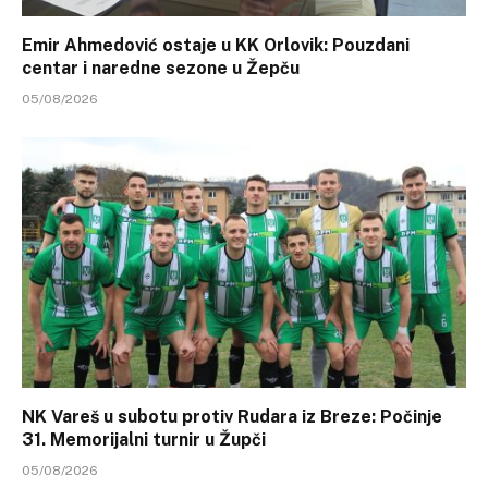
Emir Ahmedović ostaje u KK Orlovik: Pouzdani
centar i naredne sezone u Žepču
05/08/2026
NK Vareš u subotu protiv Rudara iz Breze: Počinje
31. Memorijalni turnir u Župči
05/08/2026