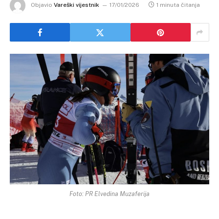
Objavio
Vareški vijestnik
17/01/2026
1 minuta čitanja
Foto: PR Elvedina Muzaferija