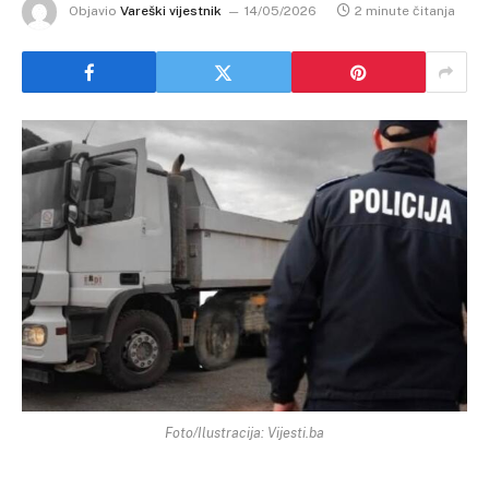
Objavio
Vareški vijestnik
14/05/2026
2 minute čitanja
Foto/Ilustracija: Vijesti.ba