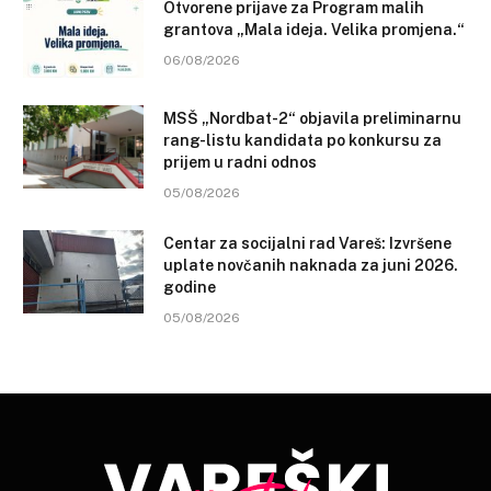
Otvorene prijave za Program malih
grantova „Mala ideja. Velika promjena.“
06/08/2026
MSŠ „Nordbat-2“ objavila preliminarnu
rang-listu kandidata po konkursu za
prijem u radni odnos
05/08/2026
Centar za socijalni rad Vareš: Izvršene
uplate novčanih naknada za juni 2026.
godine
05/08/2026