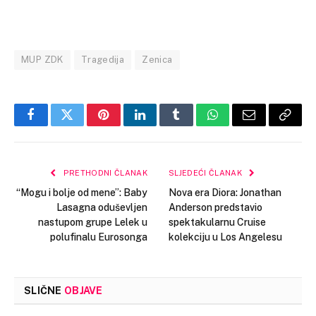
MUP ZDK
Tragedija
Zenica
Facebook
Twitter
Pinterest
LinkedIn
Tumblr
WhatsApp
Email
Copy
Link
PRETHODNI ČLANAK
SLJEDEĆI ČLANAK
“Mogu i bolje od mene”: Baby
Nova era Diora: Jonathan
Lasagna oduševljen
Anderson predstavio
nastupom grupe Lelek u
spektakularnu Cruise
polufinalu Eurosonga
kolekciju u Los Angelesu
SLIČNE
OBJAVE