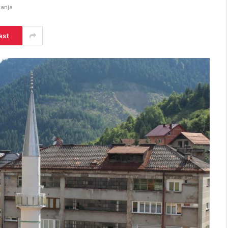
tanja
est