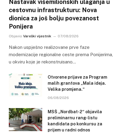
Nastavak višemilionskih ulaganja u
cestovnu infrastrukturu: Nova
dionica za još bolju povezanost
Ponijera
Objavio
Vareški vijestnik
07/08/2026
Nakon uspješno realizovane prve faze
modernizacije regionalne ceste prema Ponijerima,
u okviru koje je rekonstruisano…
Otvorene prijave za Program
malih grantova „Mala ideja.
Velika promjena.“
06/08/2026
MSŠ „Nordbat-2“ objavila
preliminarnu rang-listu
kandidata po konkursu za
prijem u radni odnos