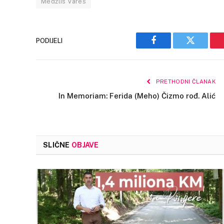
Medžlis Vareš
PODIJELI
Facebook
Twitter
PRETHODNI ČLANAK
In Memoriam: Ferida (Meho) Čizmo rođ. Alić
SLIČNE
OBJAVE