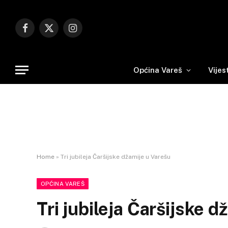
Facebook
X
Instagram
(Twitter)
Općina Vareš
Vijes
Home
»
Tri jubileja Čaršijske džamije u Varešu
OPĆINA VAREŠ
Tri jubileja Čaršijske 