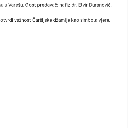
 u Varešu. Gost predavač: hafiz dr. Elvir Duranović.
 potvrdi važnost Čaršijske džamije kao simbola vjere,