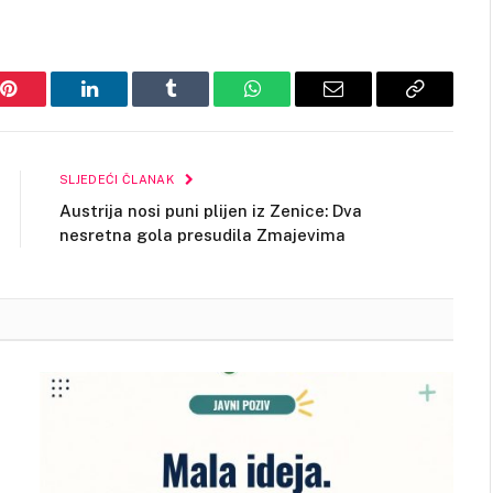
Pinterest
LinkedIn
Tumblr
WhatsApp
Email
Copy
Link
SLJEDEĆI ČLANAK
Austrija nosi puni plijen iz Zenice: Dva
nesretna gola presudila Zmajevima