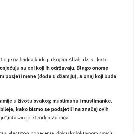
 je na hadisi-kudsij u kojem Allah, dž. š., kaže:
 posjećuju su oni koji ih održavaju. Blago onome
tim posjeti mene (dođe u džamiju), a onaj koji bude
džamije u životu svakog muslimana i muslimanke.
ileje, kako bismo se podsjetili na značaj ovih
uju
“,istakao je efendija Zubača.
iju vlastitog ponašanja, dok u kolektivnom smislu