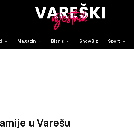
ti
Magazin
Biznis
ShowBiz
Sport
džamije u Varešu