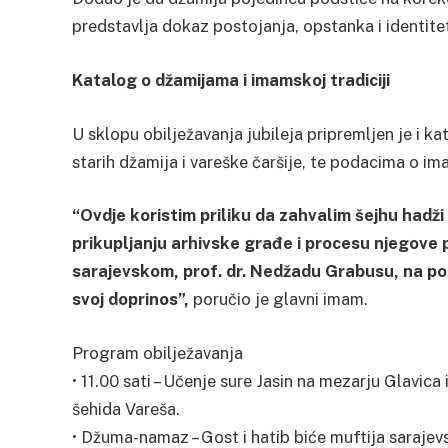
predstavlja dokaz postojanja, opstanka i identit
Katalog o džamijama i imamskoj tradiciji
U sklopu obilježavanja jubileja pripremljen je i k
starih džamija i vareške čaršije, te podacima o im
“Ovdje koristim priliku da zahvalim šejhu hadži
prikupljanju arhivske građe i procesu njegove p
sarajevskom, prof. dr. Nedžadu Grabusu, na podrš
svoj doprinos”,
poručio je glavni imam.
Program obilježavanja
• 11.00 sati – Učenje sure Jasin na mezarju Glavica 
šehida Vareša.
• Džuma-namaz – Gost i hatib biće muftija sarajev