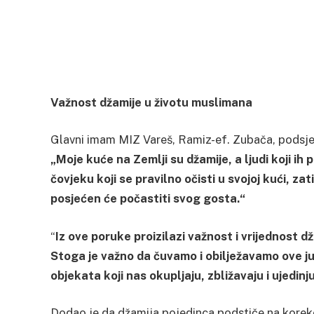
Važnost džamije u životu muslimana
Glavni imam MIZ Vareš, Ramiz-ef. Zubača, podsjetio
„Moje kuće na Zemlji su džamije, a ljudi koji ih
čovjeku koji se pravilno očisti u svojoj kući, za
posjećen će počastiti svog gosta.“
“
Iz ove poruke proizilazi važnost i vrijednost 
Stoga je važno da čuvamo i obilježavamo ove jub
objekata koji nas okupljaju, zbližavaju i ujedinj
Dodao je da džamija pojedinca podstiče na korekc