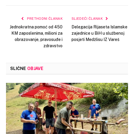
Link
PRETHODNI ČLANAK
SLJEDEĆI ČLANAK
Jednokratna pomoć od 450
Delegacija Rijaseta Islamske
KM zaposlenima, milioni za
zajednice u BiH u službenoj
obrazovanje, pravosuđe i
posjeti Medžlisu IZ Vareš
zdravstvo
SLIČNE
OBJAVE