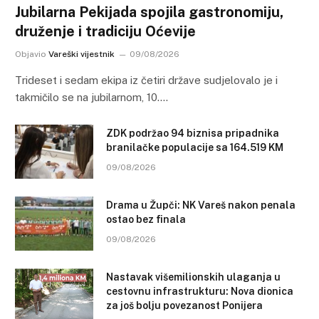
Jubilarna Pekijada spojila gastronomiju,
druženje i tradiciju Oćevije
Objavio
Vareški vijestnik
09/08/2026
Trideset i sedam ekipa iz četiri države sudjelovalo je i
takmičilo se na jubilarnom, 10.…
ZDK podržao 94 biznisa pripadnika
branilačke populacije sa 164.519 KM
09/08/2026
Drama u Župči: NK Vareš nakon penala
ostao bez finala
09/08/2026
Nastavak višemilionskih ulaganja u
cestovnu infrastrukturu: Nova dionica
za još bolju povezanost Ponijera