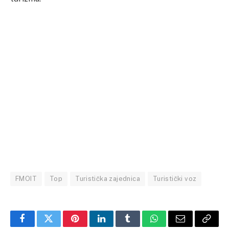
FMOIT
Top
Turistička zajednica
Turistički voz
Facebook
Twitter
Pinterest
LinkedIn
Tumblr
WhatsApp
Email
Copy