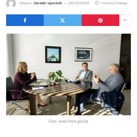
Objavio
Vareški vijestnik
28/02/2026
1 minuta čitanja
Foto: www.fmoit.gov.ba