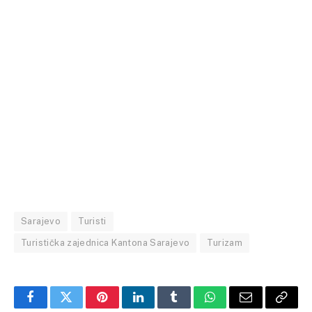
Sarajevo
Turisti
Turistička zajednica Kantona Sarajevo
Turizam
Facebook
Twitter
Pinterest
LinkedIn
Tumblr
WhatsApp
Email
Copy