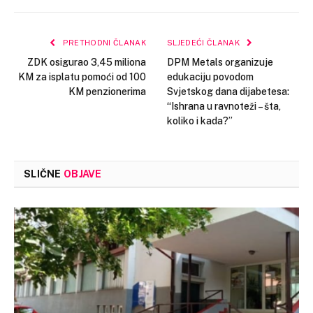
Link
PRETHODNI ČLANAK
SLJEDEĆI ČLANAK
ZDK osigurao 3,45 miliona
DPM Metals organizuje
KM za isplatu pomoći od 100
edukaciju povodom
KM penzionerima
Svjetskog dana dijabetesa:
“Ishrana u ravnoteži – šta,
koliko i kada?”
SLIČNE
OBJAVE