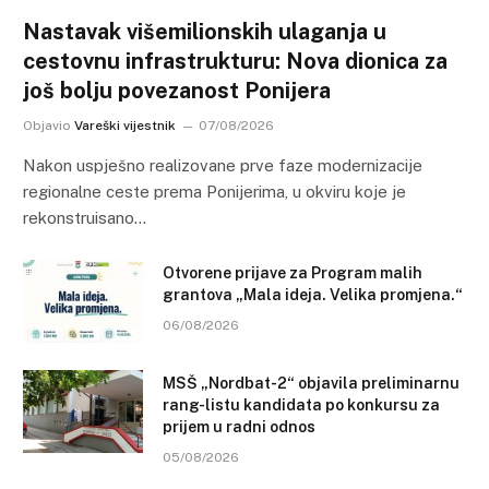
Nastavak višemilionskih ulaganja u
cestovnu infrastrukturu: Nova dionica za
još bolju povezanost Ponijera
Objavio
Vareški vijestnik
07/08/2026
Nakon uspješno realizovane prve faze modernizacije
regionalne ceste prema Ponijerima, u okviru koje je
rekonstruisano…
Otvorene prijave za Program malih
grantova „Mala ideja. Velika promjena.“
06/08/2026
MSŠ „Nordbat-2“ objavila preliminarnu
rang-listu kandidata po konkursu za
prijem u radni odnos
05/08/2026