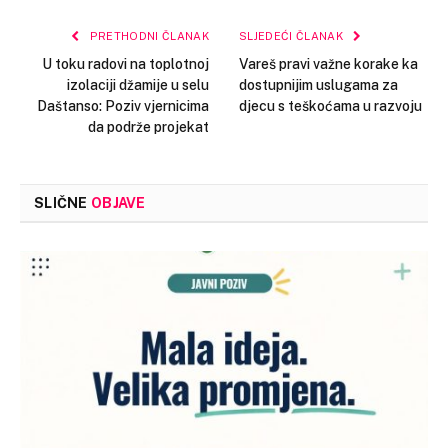
Link
PRETHODNI ČLANAK
SLJEDEĆI ČLANAK
U toku radovi na toplotnoj
Vareš pravi važne korake ka
izolaciji džamije u selu
dostupnijim uslugama za
Daštanso: Poziv vjernicima
djecu s teškoćama u razvoju
da podrže projekat
SLIČNE
OBJAVE