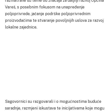
razmatrane su teme od značaja za daljnji razvoj Općina
Vareš, s posebnim fokusom na unapređenje
poljoprivrede, jačanje podrške poljoprivrednim
proizvođačima te stvaranje povoljnijih uslova za razvoj
lokalne zajednice.
Sagovornici su razgovarali i o mogućnostima buduće
saradnje, razmjeni iskustava te inicijativama koje mogu