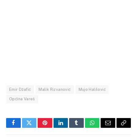
Emir Džafić
Malik Rizvanović
Mujo Halilović
Općina Vareš
Facebook
Twitter
Pinterest
LinkedIn
Tumblr
WhatsApp
Email
Copy