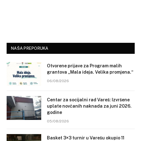
NAŠA PREPORUKA
Otvorene prijave za Program malih
grantova „Mala ideja. Velika promjena.“
06/08/2026
Centar za socijalni rad Vareš: Izvršene
uplate novčanih naknada za juni 2026.
godine
05/08/2026
Basket 3×3 turnir u Varešu okupio 11