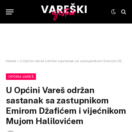
Home
»
U Općini Vareš održan sastanak sa zastupnikom Emirom Džafićem i vijećnikom Mujom Halilovićem
OPĆINA VAREŠ
U Općini Vareš održan
sastanak sa zastupnikom
Emirom Džafićem i vijećnikom
Mujom Halilovićem