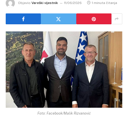
Objavio
Vareški vijestnik
11/06/2026
1 minuta čitanja
Foto: Facebook/Malik Rizvanović