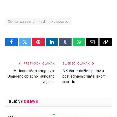
Centar za socijalni rad
Pomozi.ba
Facebook
Twitter
Pinterest
LinkedIn
Tumblr
WhatsApp
Email
Copy
Link
PRETHODNI ČLANAK
SLJEDEĆI ČLANAK
Meteorološka prognoza:
NK Vareš doživio poraz u
Umjereno oblačno i sunčano
posljednjem prijateljskom
vrijeme
susretu
SLIČNE
OBJAVE