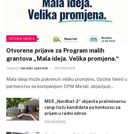
OPĆINA VAREŠ
Otvorene prijave za Program malih
grantova „Mala ideja. Velika promjena.“
Objavio
Vareški vijestnik
06/08/2026
Mala ideja može pokrenuti veliku promjenu. Općina Vareš u
partnerstvu sa kompanijom DPM Metali, objavljuje…
MSŠ „Nordbat-2“ objavila preliminarnu
rang-listu kandidata po konkursu za
prijem u radni odnos
05/08/2026