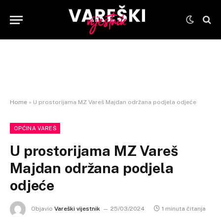
Home
»
U prostorijama MZ Vareš Majdan održana podjela odjeće
OPĆINA VAREŠ
U prostorijama MZ Vareš
Majdan održana podjela
odjeće
Objavio
Vareški vijestnik
25/03/2024
1 minuta čitanja