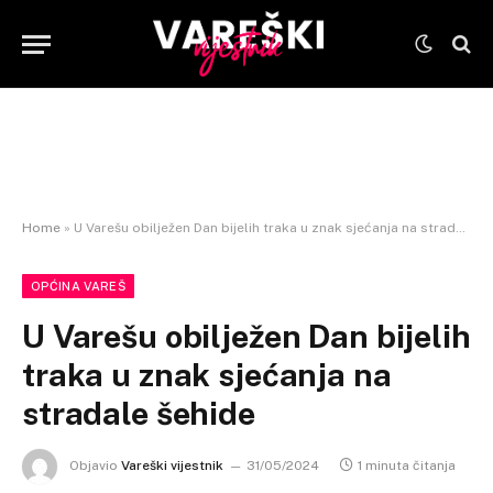
Home
»
U Varešu obilježen Dan bijelih traka u znak sjećanja na stradale šehide
OPĆINA VAREŠ
U Varešu obilježen Dan bijelih
traka u znak sjećanja na
stradale šehide
Objavio
Vareški vijestnik
31/05/2024
1 minuta čitanja