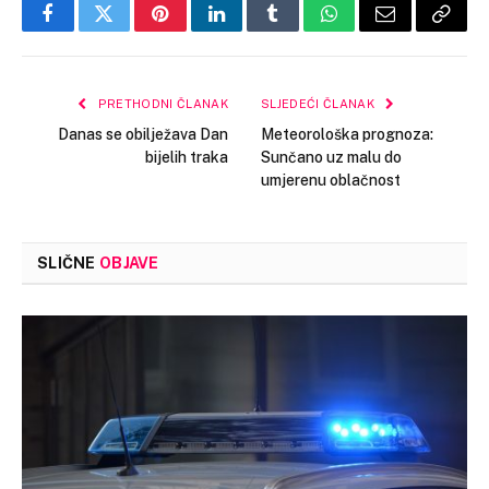
Facebook
Twitter
Pinterest
LinkedIn
Tumblr
WhatsApp
Email
Copy
Link
PRETHODNI ČLANAK
SLJEDEĆI ČLANAK
Danas se obilježava Dan
Meteorološka prognoza:
bijelih traka
Sunčano uz malu do
umjerenu oblačnost
SLIČNE
OBJAVE