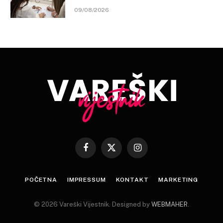
09/08/2026
Facebook
X
Instagram
(Twitter)
POČETNA
IMPRESSUM
KONTAKT
MARKETING
© 2026 Vareški Vijestnik. Designed by
WEBMAHER
.