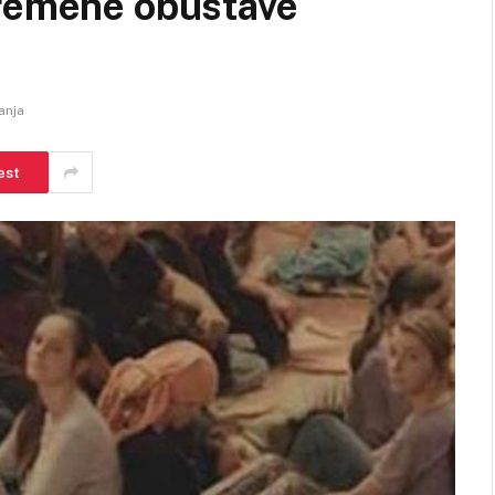
vremene obustave
anja
est