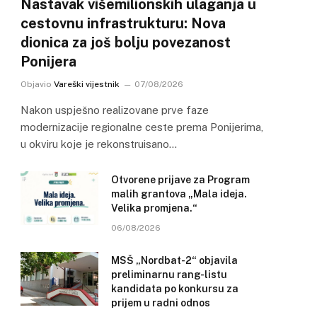
Nastavak višemilionskih ulaganja u
cestovnu infrastrukturu: Nova
dionica za još bolju povezanost
Ponijera
Objavio
Vareški vijestnik
07/08/2026
Nakon uspješno realizovane prve faze
modernizacije regionalne ceste prema Ponijerima,
u okviru koje je rekonstruisano…
Otvorene prijave za Program
malih grantova „Mala ideja.
Velika promjena.“
06/08/2026
MSŠ „Nordbat-2“ objavila
preliminarnu rang-listu
kandidata po konkursu za
prijem u radni odnos