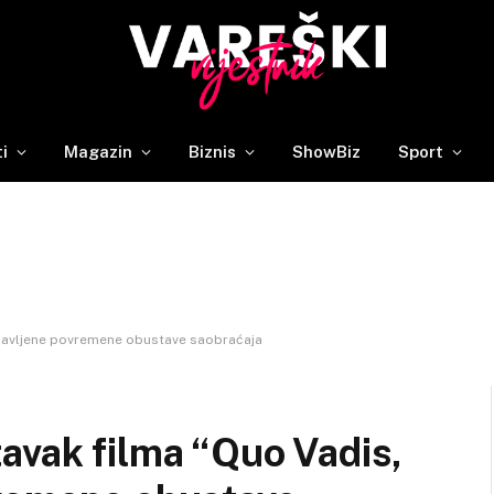
ti
Magazin
Biznis
ShowBiz
Sport
Najavljene povremene obustave saobraćaja
avak filma “Quo Vadis,