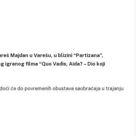
areš Majdan u Varešu, u blizini “Partizana”,
 igranog filma “Quo Vadis, Aida? – Dio koji
oći će do povremenih obustava saobraćaja u trajanju