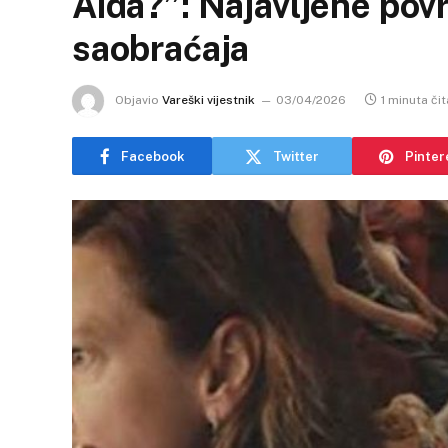
Aida?”: Najavljene po
saobraćaja
Objavio
Vareški vijestnik
03/04/2026
1 minuta čit
Facebook
Twitter
Pinter