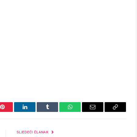
Pinterest
LinkedIn
Tumblr
WhatsApp
Email
Copy
Link
SLJEDEĆI ČLANAK