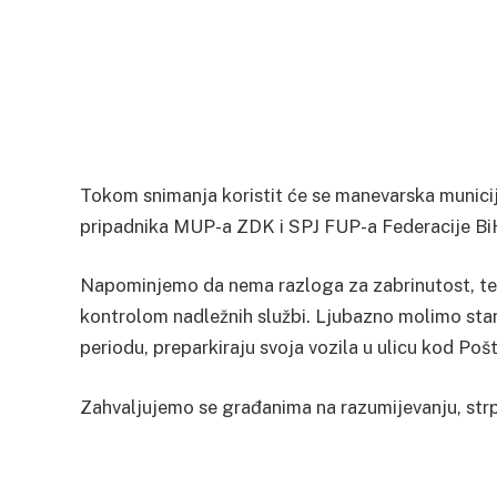
Tokom snimanja koristit će se manevarska municija,
pripadnika MUP-a ZDK i SPJ FUP-a Federacije Bi
Napominjemo da nema razloga za zabrinutost, te d
kontrolom nadležnih službi. Ljubazno molimo sta
periodu, preparkiraju svoja vozila u ulicu kod Po
Zahvaljujemo se građanima na razumijevanju, strplj