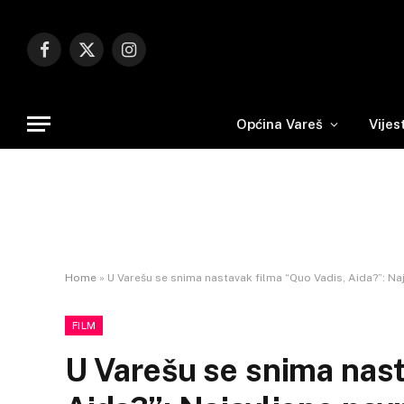
Facebook
X
Instagram
(Twitter)
Općina Vareš
Vijes
Home
»
U Varešu se snima nastavak filma “Quo Vadis, Aida?”: 
FILM
U Varešu se snima nast