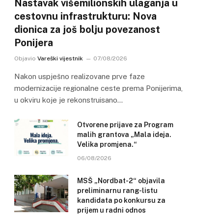
Nastavak višemilionskih ulaganja u
cestovnu infrastrukturu: Nova
dionica za još bolju povezanost
Ponijera
Objavio
Vareški vijestnik
07/08/2026
Nakon uspješno realizovane prve faze
modernizacije regionalne ceste prema Ponijerima,
u okviru koje je rekonstruisano…
Otvorene prijave za Program
malih grantova „Mala ideja.
Velika promjena.“
06/08/2026
MSŠ „Nordbat-2“ objavila
preliminarnu rang-listu
kandidata po konkursu za
prijem u radni odnos