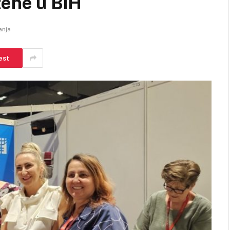
žene u BiH
anja
est