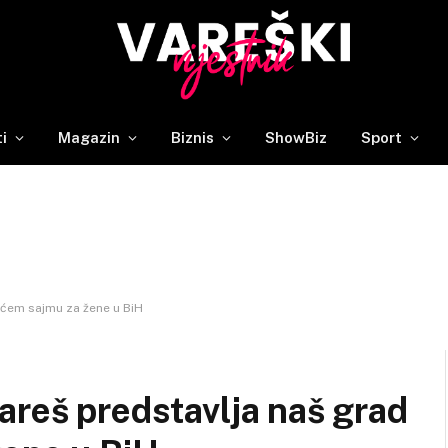
ti
Magazin
Biznis
ShowBiz
Sport
ećem sajmu za žene u BiH
areš predstavlja naš grad