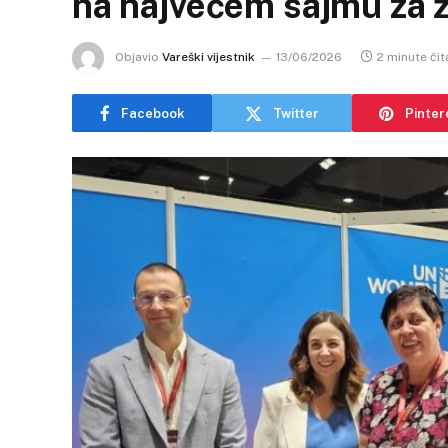
na najvećem sajmu za 
Objavio
Vareški vijestnik
13/06/2026
2 minute čit
Facebook
Twitter
Pinter