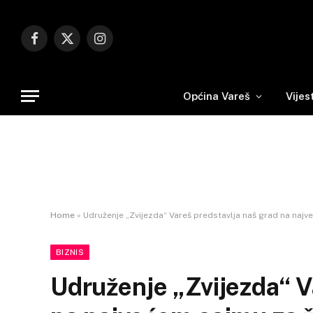
Facebook
X
Instagram
(Twitter)
Općina Vareš
Vijes
Home
»
Udruženje „Zvijezda“ Vareš predstavlja naš grad na najv
BIZNIS
Udruženje „Zvijezda“ V