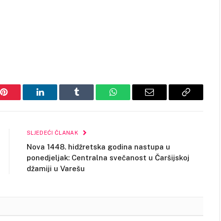
Pinterest
LinkedIn
Tumblr
WhatsApp
Email
Copy
Link
SLJEDEĆI ČLANAK
Nova 1448. hidžretska godina nastupa u
ponedjeljak: Centralna svečanost u Čaršijskoj
džamiji u Varešu