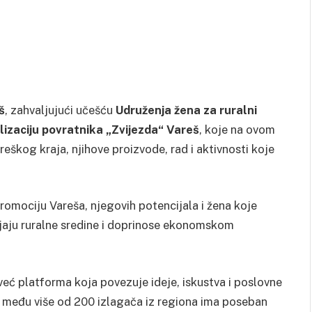
š
, zahvaljujući učešću
Udruženja žena za ruralni
jalizaciju povratnika „Zvijezda“ Vareš
, koje na ovom
eškog kraja, njihove proizvode, rad i aktivnosti koje
romociju Vareša, njegovih potencijala i žena koje
ijaju ruralne sredine i doprinose ekonomskom
 platforma koja povezuje ideje, iskustva i poslovne
a među više od 200 izlagača iz regiona ima poseban