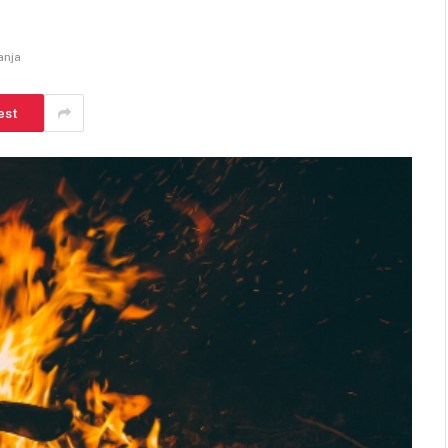
anja
est