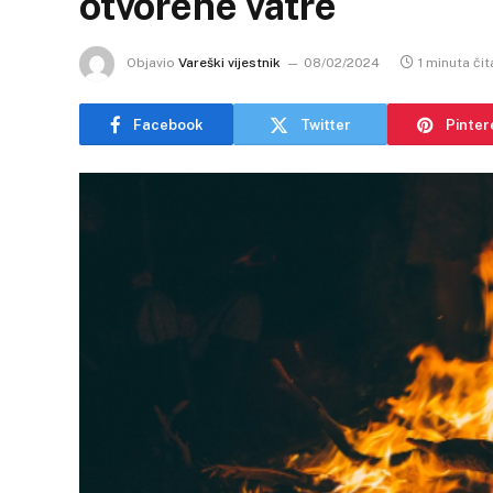
otvorene vatre
Objavio
Vareški vijestnik
08/02/2024
1 minuta čit
Facebook
Twitter
Pinter