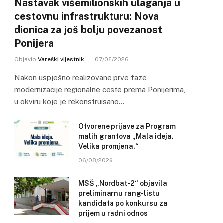
Nastavak višemilionskih ulaganja u
cestovnu infrastrukturu: Nova
dionica za još bolju povezanost
Ponijera
Objavio
Vareški vijestnik
07/08/2026
Nakon uspješno realizovane prve faze
modernizacije regionalne ceste prema Ponijerima,
u okviru koje je rekonstruisano…
Otvorene prijave za Program
malih grantova „Mala ideja.
Velika promjena.“
06/08/2026
MSŠ „Nordbat-2“ objavila
preliminarnu rang-listu
kandidata po konkursu za
prijem u radni odnos