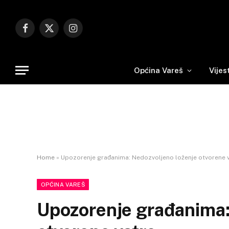
Facebook
X
Instagram
(Twitter)
Općina Vareš
Vijes
Home
»
Upozorenje građanima: Nedozvoljeno loženje otvorene 
OPĆINA VAREŠ
Upozorenje građanima: