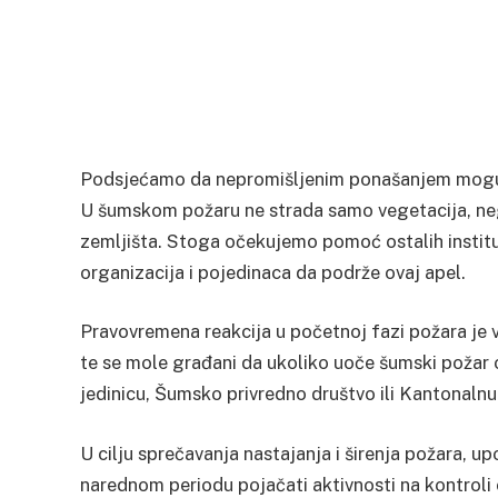
Podsjećamo da nepromišljenim ponašanjem mogu ug
U šumskom požaru ne strada samo vegetacija, nego i
zemljišta. Stoga očekujemo pomoć ostalih instituc
organizacija i pojedinaca da podrže ovaj apel.
Pravovremena reakcija u početnoj fazi požara je 
te se mole građani da ukoliko uoče šumski požar 
jedinicu, Šumsko privredno društvo ili Kantonal
U cilju sprečavanja nastajanja i širenja požara, 
narednom periodu pojačati aktivnosti na kontroli o