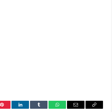
Pinterest
LinkedIn
Tumblr
WhatsApp
Email
Copy