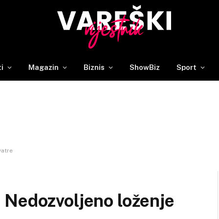
ti
Magazin
Biznis
ShowBiz
Sport
vatre
 Nedozvoljeno loženje