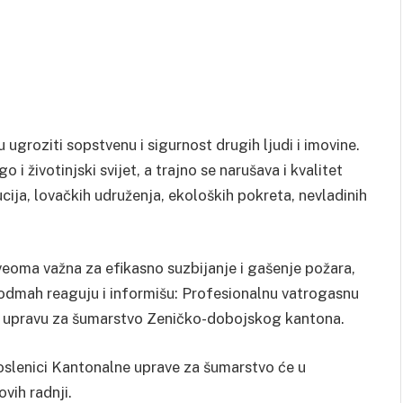
roziti sopstvenu i sigurnost drugih ljudi i imovine.
 životinjski svijet, a trajno se narušava i kvalitet
ija, lovačkih udruženja, ekoloških pokreta, nevladinih
veoma važna za efikasno suzbijanje i gašenje požara,
odmah reaguju i informišu: Profesionalnu vatrogasnu
nu upravu za šumarstvo Zeničko-dobojskog kantona.
uposlenici Kantonalne uprave za šumarstvo će u
vih radnji.