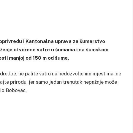
doprivredu i Kantonalna uprava za šumarstvo
loženje otvorene vatre u šumama i na šumskom
osti manjoj od 150 m od šume.
redbe: ne palite vatru na nedozvoljenim mjestima, ne
vajte prirodu, jer samo jedan trenutak nepažnje može
dio Bobovac.