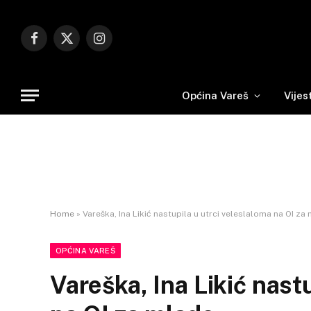
Facebook
X
Instagram
(Twitter)
Općina Vareš
Vijes
Home
»
Vareška, Ina Likić nastupila u utrci veleslaloma na OI za
OPĆINA VAREŠ
Vareška, Ina Likić nast