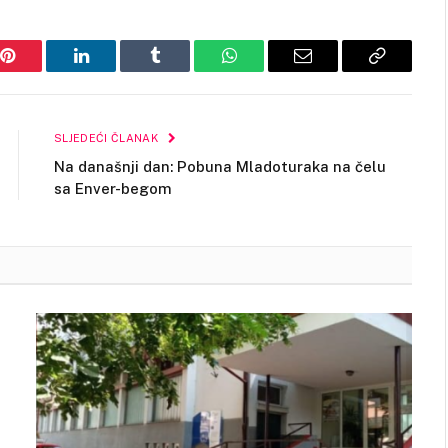
Pinterest
LinkedIn
Tumblr
WhatsApp
Email
Copy
Link
SLJEDEĆI ČLANAK
Na današnji dan: Pobuna Mladoturaka na čelu
sa Enver-begom