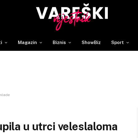
ti
Magazin
Biznis
ShowBiz
Sport
 mlade
upila u utrci veleslaloma