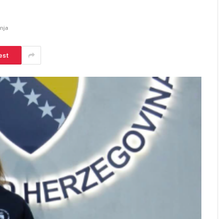
anja
est