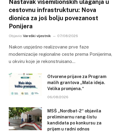
Nastavak višemilionskih ulaganja u
cestovnu infrastrukturu: Nova
dionica za još bolju povezanost
Ponijera
Objavio
Vareški vijestnik
07/08/2026
Nakon uspješno realizovane prve faze
modernizacije regionalne ceste prema Ponijerima,
u okviru koje je rekonstruisano…
Otvorene prijave za Program
malih grantova „Mala ideja.
Velika promjena.“
06/08/2026
MSŠ „Nordbat-2“ objavila
preliminarnu rang-listu
kandidata po konkursu za
prijem u radni odnos