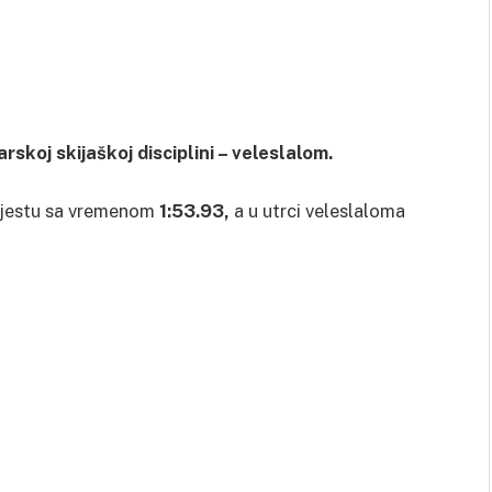
rskoj skijaškoj disciplini – veleslalom.
. mjestu sa vremenom
1:53.93,
a u utrci veleslaloma