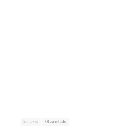
Ina Likić
OI za mlade