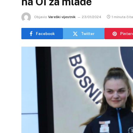
na OI za mlade
Objavio
Vareški vijestnik
23/01/2024
1 minuta čit
Facebook
Twitter
Pinter