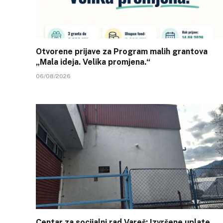
Otvorene prijave za Program malih grantova
„Mala ideja. Velika promjena.“
06/08/2026
Centar za socijalni rad Vareš: Izvršene uplate