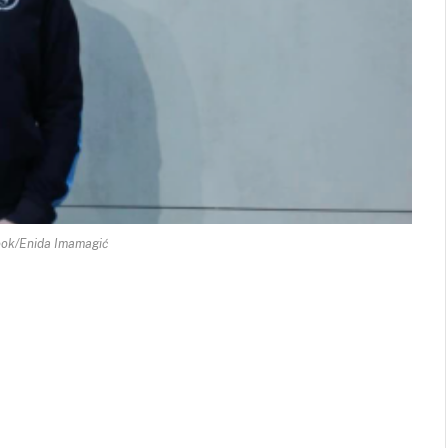
ook/Enida Imamagić