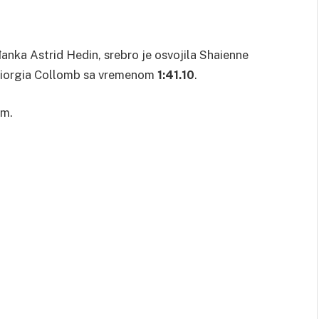
đanka Astrid Hedin, srebro je osvojila Shaienne
a Giorgia Collomb sa vremenom
1:41.10
.
om.