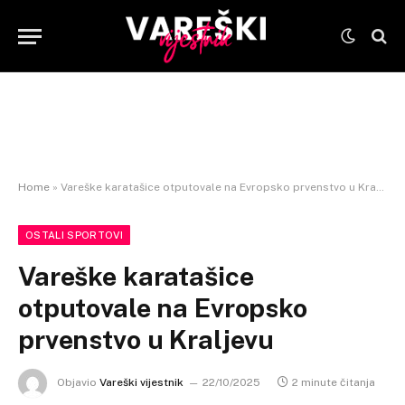
Home
»
Vareške karatašice otputovale na Evropsko prvenstvo u Kraljevu
OSTALI SPORTOVI
Vareške karatašice
otputovale na Evropsko
prvenstvo u Kraljevu
Objavio
Vareški vijestnik
22/10/2025
2 minute čitanja