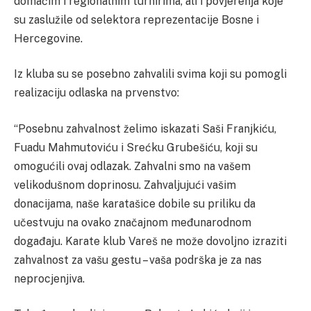
domaćim i regionalnim turnirima, ali i povjerenja koje
su zaslužile od selektora reprezentacije Bosne i
Hercegovine.
Iz kluba su se posebno zahvalili svima koji su pomogli
realizaciju odlaska na prvenstvo:
“Posebnu zahvalnost želimo iskazati Saši Franjkiću,
Fuadu Mahmutoviću i Srećku Grubešiću, koji su
omogućili ovaj odlazak. Zahvalni smo na vašem
velikodušnom doprinosu. Zahvaljujući vašim
donacijama, naše karatašice dobile su priliku da
učestvuju na ovako značajnom međunarodnom
događaju. Karate klub Vareš ne može dovoljno izraziti
zahvalnost za vašu gestu – vaša podrška je za nas
neprocjenjiva.