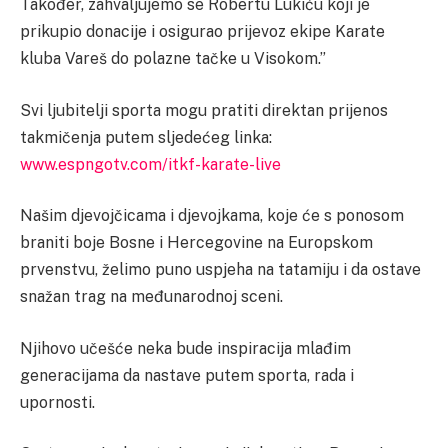
Također, zahvaljujemo se Robertu Lukiću koji je
prikupio donacije i osigurao prijevoz ekipe Karate
kluba Vareš do polazne tačke u Visokom.”
Svi ljubitelji sporta mogu pratiti direktan prijenos
takmičenja putem sljedećeg linka:
www.espngotv.com/itkf-karate-live
Našim djevojčicama i djevojkama, koje će s ponosom
braniti boje Bosne i Hercegovine na Europskom
prvenstvu, želimo puno uspjeha na tatamiju i da ostave
snažan trag na međunarodnoj sceni.
Njihovo učešće neka bude inspiracija mlađim
generacijama da nastave putem sporta, rada i
upornosti.