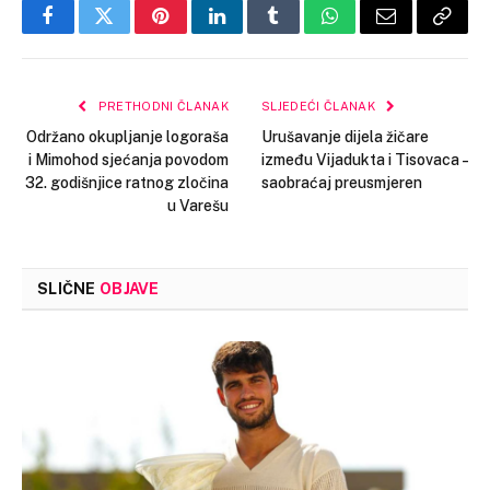
Facebook
Twitter
Pinterest
LinkedIn
Tumblr
WhatsApp
Email
Copy
Link
PRETHODNI ČLANAK
SLJEDEĆI ČLANAK
Održano okupljanje logoraša
Urušavanje dijela žičare
i Mimohod sjećanja povodom
između Vijadukta i Tisovaca –
32. godišnjice ratnog zločina
saobraćaj preusmjeren
u Varešu
SLIČNE
OBJAVE