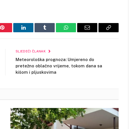
Pinterest
LinkedIn
Tumblr
WhatsApp
Email
Copy
Link
SLJEDEĆI ČLANAK
Meteorološka prognoza: Umjereno do
pretežno oblačno vrijeme, tokom dana sa
kišom i pljuskovima