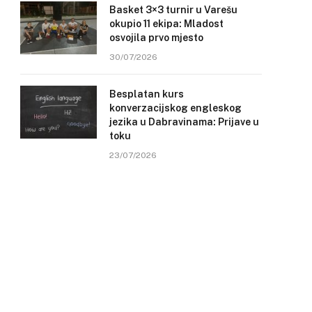
Basket 3×3 turnir u Varešu
okupio 11 ekipa: Mladost
osvojila prvo mjesto
30/07/2026
Besplatan kurs
konverzacijskog engleskog
jezika u Dabravinama: Prijave u
toku
23/07/2026