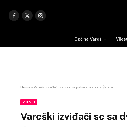
Facebook
X
Instagram
(Twitter)
Općina Vareš
Vijes
Home
»
Vareški izviđači se sa dva pehara vratili iz Šapca
VIJESTI
Vareški izviđači se sa d