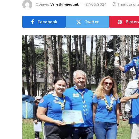
Objavio
Vareški vijestnik
27/05/2024
1 minuta čit
Facebook
Twitter
Pinter