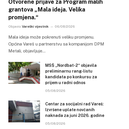
Otvorene prijave za Program malih
grantova „Mala ideja. Velika
promjena.“
Objavio
Vareški vijestnik
06/08/2026
Mala ideja može pokrenuti veliku promjenu.
Općina Vareš u partnerstvu sa kompanijom DPM
Metali, objavljuje…
MSŠ „Nordbat-2“ objavila
preliminarnu rang-listu
kandidata po konkursu za
prijem u radni odnos
05/08/2026
Centar za socijalni rad Vareš:
Izvršene uplate novčanih
naknada za juni 2026. godine
05/08/2026