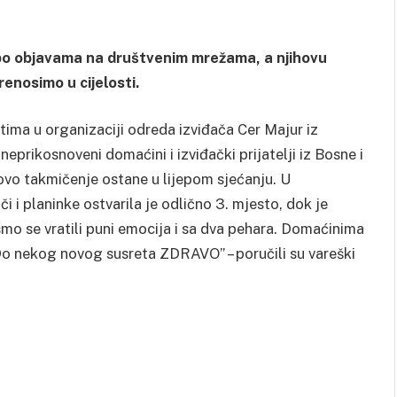
i po objavama na društvenim mrežama, a njihovu
enosimo u cijelosti.
tima u organizaciji odreda izviđača Cer Majur iz
prikosnoveni domaćini i izviđački prijatelji iz Bosne i
 ovo takmičenje ostane u lijepom sjećanju. U
i i planinke ostvarila je odlično 3. mjesto, dok je
 smo se vratili puni emocija i sa dva pehara. Domaćinima
. Do nekog novog susreta ZDRAVO” – poručili su vareški