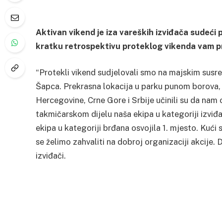
Aktivan vikend je iza vareških izviđača sudeć
kratku retrospektivu proteklog vikenda vam pr
“Protekli vikend sudjelovali smo na majskim susre
Šapca. Prekrasna lokacija u parku punom borova, ne
Hercegovine, Crne Gore i Srbije učinili su da nam
takmičarskom dijelu naša ekipa u kategoriji izviđač
ekipa u kategoriji brđana osvojila 1. mjesto. Kući
se želimo zahvaliti na dobroj organizaciji akcije
izviđači.