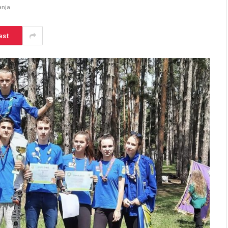
anja
est