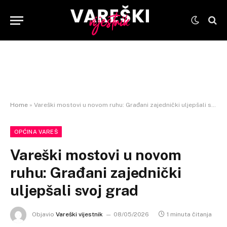
Home
»
Vareški mostovi u novom ruhu: Građani zajednički uljepšali svoj grad
OPĆINA VAREŠ
Vareški mostovi u novom
ruhu: Građani zajednički
uljepšali svoj grad
Objavio
Vareški vijestnik
08/05/2026
1 minuta čitanja