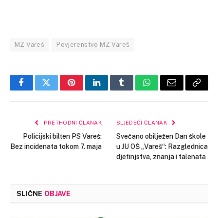
MZ Vareš
Povjerenstvo MZ Vareš
Facebook
Twitter
Pinterest
LinkedIn
Tumblr
WhatsApp
Email
Copy
Link
PRETHODNI ČLANAK
SLJEDEĆI ČLANAK
Policijski bilten PS Vareš:
Svečano obilježen Dan škole
Bez incidenata tokom 7. maja
u JU OŠ „Vareš“: Razglednica
djetinjstva, znanja i talenata
SLIČNE
OBJAVE