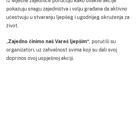
Iz Mjesne zajednice poručuju kako ovakve akcije
pokazuju snagu zajedništva i volju građana da aktivno
učestvuju u stvaranju ljepšeg i ugodnijeg okruženja za
život.
„
Zajedno činimo naš Vareš ljepšim“
, poručili su
organizatori, uz zahvalnost svima koji su dali svoj
doprinos ovoj uspješnoj akciji.