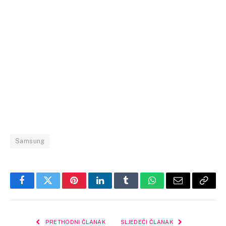
Samsung
Facebook
Twitter
Pinterest
LinkedIn
Tumblr
WhatsApp
Email
Copy
Link
PRETHODNI ČLANAK
SLJEDEĆI ČLANAK