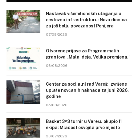
Nastavak višemilionskih ulaganja u
cestovnu infrastrukturu: Nova dionica
za još bolju povezanost Ponijera
07/08/2026
Otvorene prijave za Program malih
grantova „Mala ideja. Velika promjena.“
06/08/2026
Centar za socijalni rad Vareš: Izvršene
uplate novčanih naknada za juni 2026.
godine
05/08/2026
Basket 3×3 turnir u Varešu okupio 11
ekipa: Mladost osvojila prvo mjesto
30/07/2026