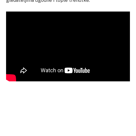
gledateljima ugodne i tople trenutke.