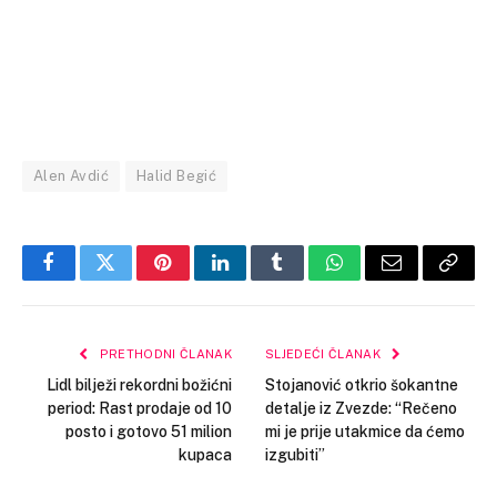
Alen Avdić
Halid Begić
Facebook
Twitter
Pinterest
LinkedIn
Tumblr
WhatsApp
Email
Copy
Link
PRETHODNI ČLANAK
SLJEDEĆI ČLANAK
Lidl bilježi rekordni božićni
Stojanović otkrio šokantne
period: Rast prodaje od 10
detalje iz Zvezde: “Rečeno
posto i gotovo 51 milion
mi je prije utakmice da ćemo
kupaca
izgubiti”