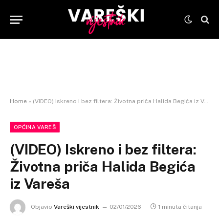
Home
»
(VIDEO) Iskreno i bez filtera: Životna priča Halida Begića iz Vareša
OPĆINA VAREŠ
(VIDEO) Iskreno i bez filtera:
Životna priča Halida Begića
iz Vareša
Objavio
Vareški vijestnik
02/01/2026
1 minuta čitanja