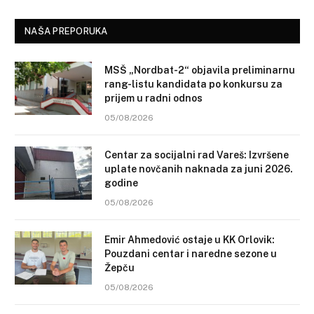
NAŠA PREPORUKA
MSŠ „Nordbat-2“ objavila preliminarnu
rang-listu kandidata po konkursu za
prijem u radni odnos
05/08/2026
Centar za socijalni rad Vareš: Izvršene
uplate novčanih naknada za juni 2026.
godine
05/08/2026
Emir Ahmedović ostaje u KK Orlovik:
Pouzdani centar i naredne sezone u
Žepču
05/08/2026