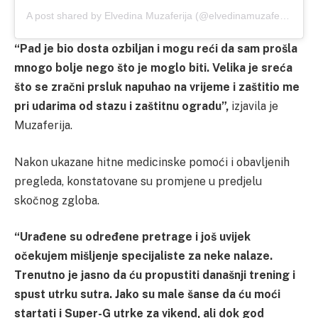
A post shared by Elvedina Muzaferija (@elvedinamuzaferija)
“Pad je bio dosta ozbiljan i mogu reći da sam prošla
mnogo bolje nego što je moglo biti. Velika je sreća
što se zračni prsluk napuhao na vrijeme i zaštitio me
pri udarima od stazu i zaštitnu ogradu”,
izjavila je
Muzaferija.
Nakon ukazane hitne medicinske pomoći i obavljenih
pregleda, konstatovane su promjene u predjelu
skočnog zgloba.
“Urađene su određene pretrage i još uvijek
očekujem mišljenje specijaliste za neke nalaze.
Trenutno je jasno da ću propustiti današnji trening i
spust utrku sutra. Jako su male šanse da ću moći
startati i Super-G utrke za vikend, ali dok god