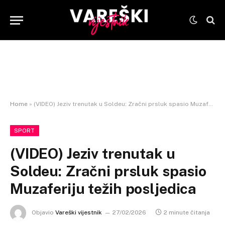
Home
»
(VIDEO) Jeziv trenutak u Soldeu: Zračni prsluk spasio Muzaferiju težih posljedica
SPORT
(VIDEO) Jeziv trenutak u
Soldeu: Zračni prsluk spasio
Muzaferiju težih posljedica
Objavio
Vareški vijestnik
27/02/2026
2 minute čitanja