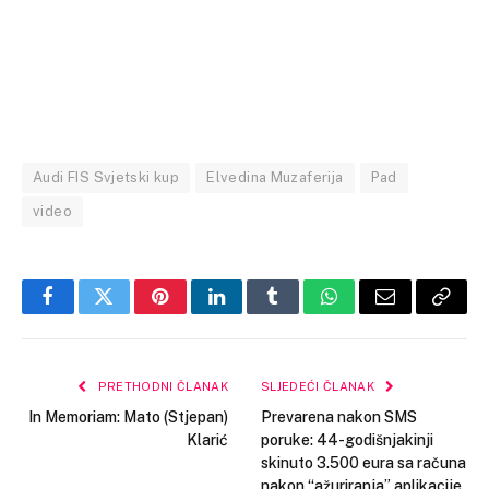
Audi FIS Svjetski kup
Elvedina Muzaferija
Pad
video
Facebook
Twitter
Pinterest
LinkedIn
Tumblr
WhatsApp
Email
Copy
Link
PRETHODNI ČLANAK
SLJEDEĆI ČLANAK
In Memoriam: Mato (Stjepan)
Prevarena nakon SMS
Klarić
poruke: 44-godišnjakinji
skinuto 3.500 eura sa računa
nakon “ažuriranja” aplikacije