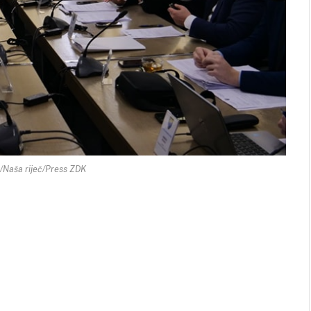
/Naša riječ/Press ZDK