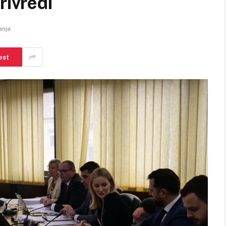
rivredi
anja
est