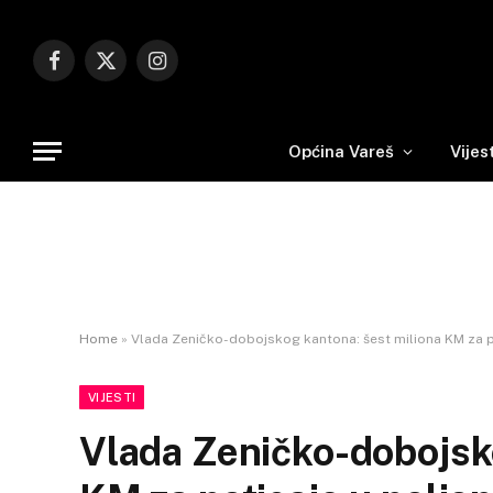
Facebook
X
Instagram
(Twitter)
Općina Vareš
Vijes
Home
»
Vlada Zeničko-dobojskog kantona: šest miliona KM za po
VIJESTI
Vlada Zeničko-dobojsko