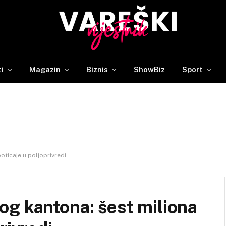
ti
Magazin
Biznis
ShowBiz
Sport
ticaje u poljoprivredi
g kantona: šest miliona