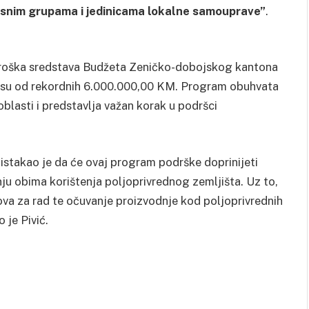
eresnim grupama i jedinicama lokalne samouprave”
.
utroška sredstava Budžeta Zeničko-dobojskog kantona
znosu od rekordnih 6.000.000,00 KM. Program obuhvata
 oblasti i predstavlja važan korak u podršci
istakao je da će ovaj program podrške doprinijeti
ju obima korištenja poljoprivrednog zemljišta. Uz to,
lova za rad te očuvanje proizvodnje kod poljoprivrednih
je Pivić.