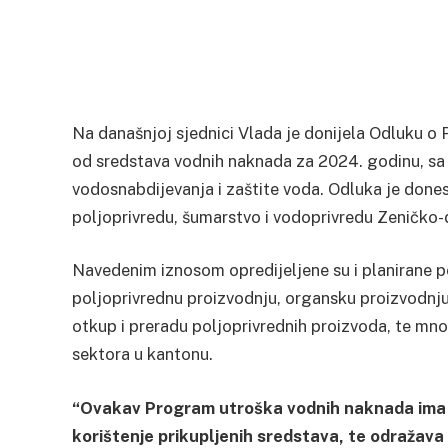
Na današnjoj sjednici Vlada je donijela Odluku 
od sredstava vodnih naknada za 2024. godinu, s
vodosnabdijevanja i zaštite voda. Odluka je done
poljoprivredu, šumarstvo i vodoprivredu Zeničko
Navedenim iznosom opredijeljene su i planirane po
poljoprivrednu proizvodnju, organsku proizvodnju
otkup i preradu poljoprivrednih proizvoda, te mn
sektora u kantonu.
“Ovakav Program utroška vodnih naknada ima za 
korištenje prikupljenih sredstava, te odražava