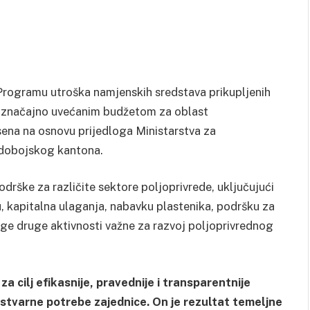
o Programu
utroška namjenskih sredstava prikupljenih
a značajno uvećanim budžetom za oblast
sena na osnovu prijedloga Ministarstva za
-dobojskog kantona.
drške za različite sektore poljoprivrede, uključujući
, kapitalna ulaganja, nabavku plastenika, podršku za
oge druge aktivnosti važne za razvoj poljoprivrednog
cilj efikasnije, pravednije i transparentnije
 stvarne potrebe zajednice. On je rezultat temeljne