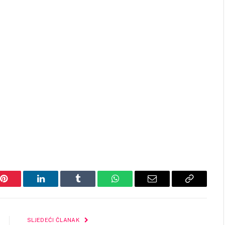
Pinterest
LinkedIn
Tumblr
WhatsApp
Email
Copy
Link
SLJEDEĆI ČLANAK