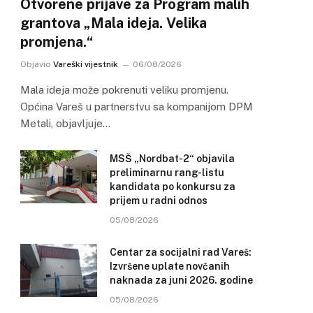
Otvorene prijave za Program malih
grantova „Mala ideja. Velika
promjena.“
Objavio
Vareški vijestnik
06/08/2026
Mala ideja može pokrenuti veliku promjenu.
Općina Vareš u partnerstvu sa kompanijom DPM
Metali, objavljuje…
MSŠ „Nordbat-2“ objavila
preliminarnu rang-listu
kandidata po konkursu za
prijem u radni odnos
05/08/2026
Centar za socijalni rad Vareš:
Izvršene uplate novčanih
naknada za juni 2026. godine
05/08/2026