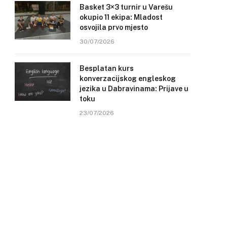
Basket 3×3 turnir u Varešu
okupio 11 ekipa: Mladost
osvojila prvo mjesto
30/07/2026
Besplatan kurs
konverzacijskog engleskog
jezika u Dabravinama: Prijave u
toku
23/07/2026