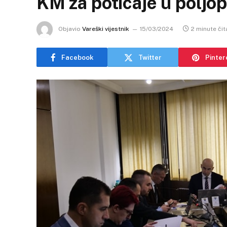
KM za poticaje u poljop
Objavio
Vareški vijestnik
15/03/2024
2 minute čit
Facebook
Twitter
Pinter