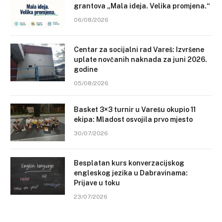
grantova „Mala ideja. Velika promjena.“
06/08/2026
Centar za socijalni rad Vareš: Izvršene
uplate novčanih naknada za juni 2026.
godine
05/08/2026
Basket 3×3 turnir u Varešu okupio 11
ekipa: Mladost osvojila prvo mjesto
30/07/2026
Besplatan kurs konverzacijskog
engleskog jezika u Dabravinama:
Prijave u toku
23/07/2026