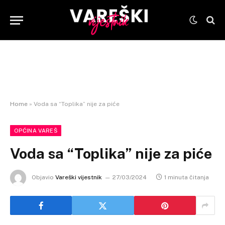
Home
»
Voda sa “Toplika” nije za piće
OPĆINA VAREŠ
Voda sa “Toplika” nije za piće
Objavio
Vareški vijestnik
27/03/2024
1 minuta čitanja