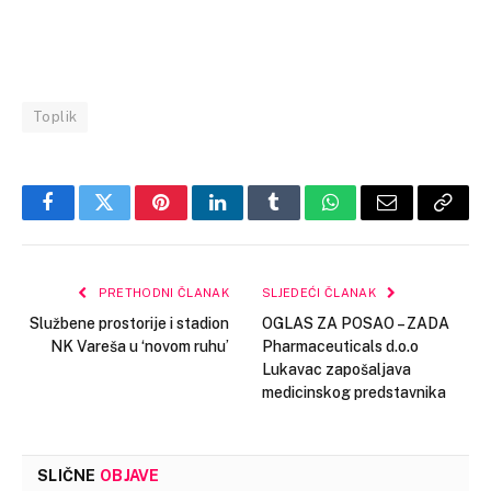
Toplik
Facebook
Twitter
Pinterest
LinkedIn
Tumblr
WhatsApp
Email
Copy
Link
PRETHODNI ČLANAK
SLJEDEĆI ČLANAK
Službene prostorije i stadion
OGLAS ZA POSAO – ZADA
NK Vareša u ‘novom ruhu’
Pharmaceuticals d.o.o
Lukavac zapošaljava
medicinskog predstavnika
SLIČNE
OBJAVE