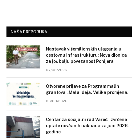
NAŠA PREPORUKA
Nastavak višemilionskih ulaganja u
cestovnu infrastrukturu: Nova dionica
za još bolju povezanost Ponijera
07/08/2026
Otvorene prijave za Program malih
grantova „Mala ideja. Velika promjena.“
06/08/2026
Centar za socijalni rad Vareš: Izvršene
uplate novčanih naknada za juni 2026.
godine