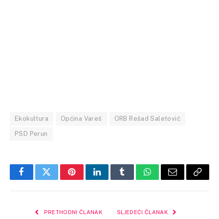
Ekokultura
Općina Vareš
ORB Rešad Saletović
PSD Perun
Facebook
Twitter
Pinterest
LinkedIn
Tumblr
WhatsApp
Email
Copy
Link
PRETHODNI ČLANAK
SLJEDEĆI ČLANAK