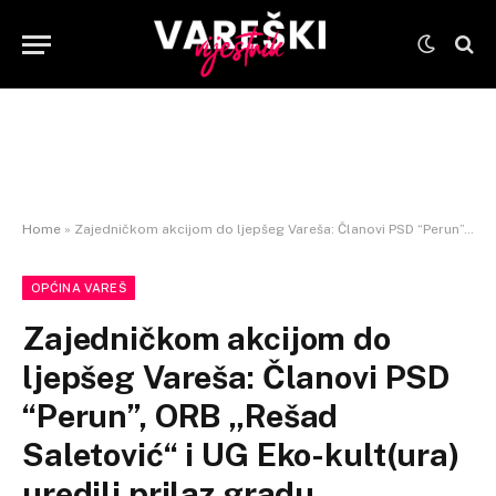
Home
»
Zajedničkom akcijom do ljepšeg Vareša: Članovi PSD “Perun”, ORB „Rešad Saletović“ i UG Eko-kult(ura) uredili prilaz gradu
OPĆINA VAREŠ
Zajedničkom akcijom do
ljepšeg Vareša: Članovi PSD
“Perun”, ORB „Rešad
Saletović“ i UG Eko-kult(ura)
uredili prilaz gradu