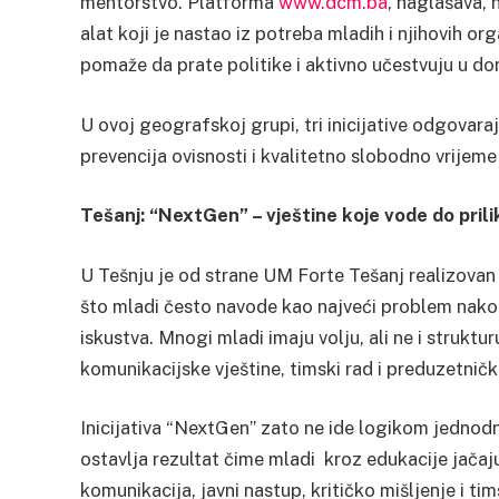
mentorstvo. Platforma
www.dcm.ba
, naglašava, 
alat koji je nastao iz potreba mladih i njihovih o
pomaže da prate politike i aktivno učestvuju u do
U ovoj geografskoj grupi, tri inicijative odgovaraju
prevencija ovisnosti i kvalitetno slobodno vrijem
Tešanj: “NextGen” – vještine koje vode do prili
U Tešnju je od strane UM Forte Tešanj realizovan
što mladi često navode kao najveći problem nakon
iskustva. Mnogi mladi imaju volju, ali ne i struktur
komunikacijske vještine, timski rad i preduzetnički
Inicijativa “NextGen” zato ne ide logikom jednod
ostavlja rezultat čime mladi kroz edukacije jačaju
komunikacija, javni nastup, kritičko mišljenje i t