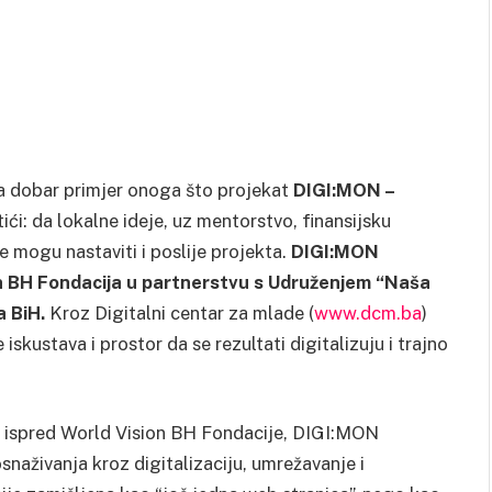
eša dobar primjer onoga što projekat
DIGI:MON –
tići: da lokalne ideje, uz mentorstvo, finansijsku
e mogu nastaviti i poslije projekta.
DIGI:MON
on BH Fondacija u partnerstvu s Udruženjem “Naša
a BiH.
Kroz Digitalni centar za mlade (
www.dcm.ba
)
iskustava i prostor da se rezultati digitalizuju i trajno
a ispred World Vision BH Fondacije, DIGI:MON
naživanja kroz digitalizaciju, umrežavanje i