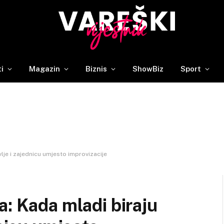
ti
Magazin
Biznis
ShowBiz
Sport
lje i zajednicu umjesto improvizacije
a: Kada mladi biraju