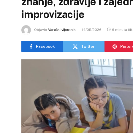
znanje, zdravlje i zaje
improvizacije
Objavio
Vareški vijestnik
14/05/2026
6 minuta čit
Facebook
Twitter
Pinter