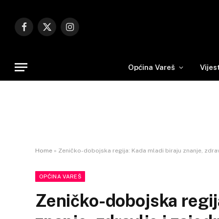
Facebook
X
Instagram
(Twitter)
Općina Vareš
Vijes
Home
»
Zeničko-dobojska regija: Kada mladi biraju znanje, zdrav
OPĆINA VAREŠ
Zeničko-dobojska regij