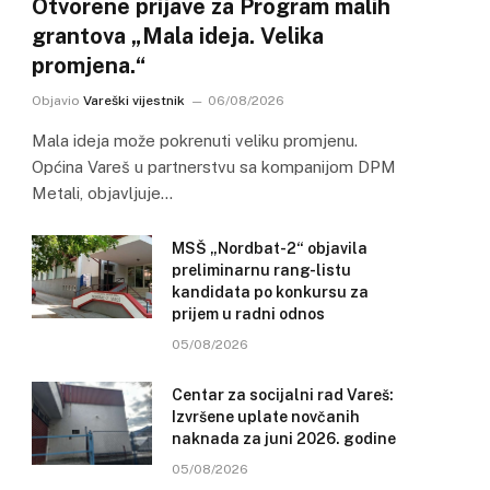
Otvorene prijave za Program malih
grantova „Mala ideja. Velika
promjena.“
Objavio
Vareški vijestnik
06/08/2026
Mala ideja može pokrenuti veliku promjenu.
Općina Vareš u partnerstvu sa kompanijom DPM
Metali, objavljuje…
MSŠ „Nordbat-2“ objavila
preliminarnu rang-listu
kandidata po konkursu za
prijem u radni odnos
05/08/2026
Centar za socijalni rad Vareš:
Izvršene uplate novčanih
naknada za juni 2026. godine
05/08/2026