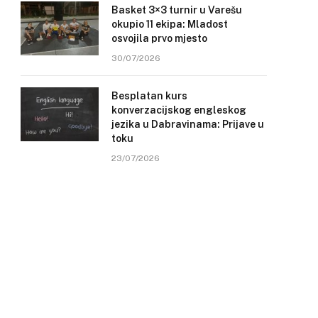
Basket 3×3 turnir u Varešu
okupio 11 ekipa: Mladost
osvojila prvo mjesto
30/07/2026
Besplatan kurs
konverzacijskog engleskog
jezika u Dabravinama: Prijave u
toku
23/07/2026