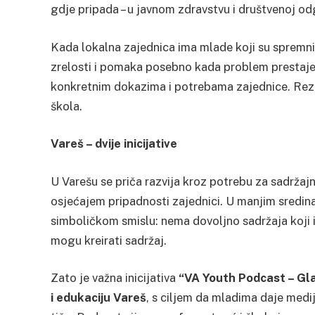
gdje pripada – u javnom zdravstvu i društvenoj od
Kada lokalna zajednica ima mlade koji su spremni 
zrelosti i pomaka posebno kada problem prestaje b
konkretnim dokazima i potrebama zajednice. Rezul
škola.
Vareš – dvije inicijative
U Varešu se priča razvija kroz potrebu za sadrža
osjećajem pripadnosti zajednici. U manjim sredina
simboličkom smislu: nema dovoljno sadržaja koji 
mogu kreirati sadržaj.
Zato je važna inicijativa
“VA Youth Podcast – Gl
i edukaciju Vareš
, s ciljem da mladima daje medij