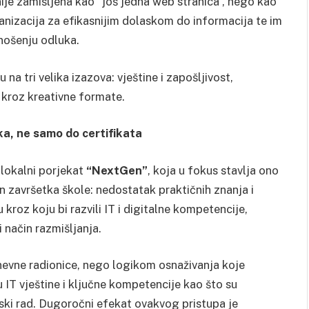
nije zamišljena kao “još jedna web stranica”, nego kao
rganizacija za efikasnijim dolaskom do informacija te im
nošenju odluka.
 na tri velika izazova: vještine i zapošljivost,
e kroz kreativne formate.
ka, ne samo do certifikata
 lokalni porjekat
“NextGen”
, koja u fokus stavlja ono
 završetka škole: nedostatak praktičnih znanja i
u kroz koju bi razvili IT i digitalne kompetencije,
 način razmišljanja.
nevne radionice, nego logikom osnaživanja koje
 IT vještine i ključne kompetencije kao što su
imski rad. Dugoročni efekat ovakvog pristupa je