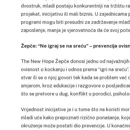
dvostruk, mladi postaju konkurentniji na tržištu ra
projekat, inicijativu ili mali biznis. U zajednicam
programi mogu biti presudni za zadržavanje mladih
zaposlenje, manja je vjerovatnoća da će svoj potenc
Žepče: “Ne igraj se na sreću” – prevencija ovisn
The New Hope Žepče donosi jednu od najvažnijih i
ovisnost o kockanju i odnos prema “igri na sreću”
stvar ili se o njoj govori tek kada se problem već d
smjerom, kroz edukacije i razgovore o posljedicama
što se pretvore u dug, konflikt u porodici, psihološ
Vrijednost inicijative je i u tome što ne koristi m
mladi uče kako prepoznati rizično ponašanje, koje
okruženje može postati dio prevencije. U konačnic