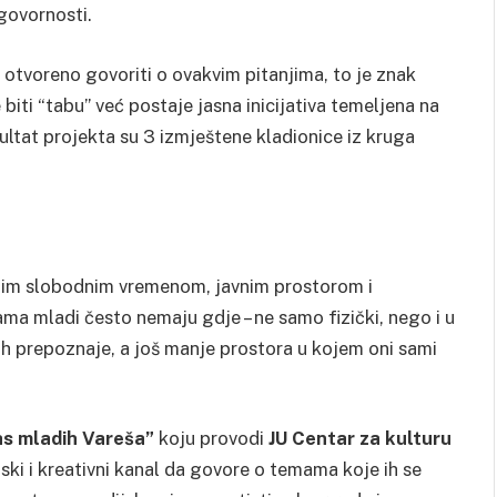
govornosti.
otvoreno govoriti o ovakvim pitanjima, to je znak
iti “tabu” već postaje jasna inicijativa temeljena na
tat projekta su 3 izmještene kladionice iz kruga
jnim slobodnim vremenom, javnim prostorom i
ma mladi često nemaju gdje – ne samo fizički, nego i u
ih prepoznaje, a još manje prostora u kojem oni sami
as mladih Vareša”
koju provodi
JU Centar za kulturu
ski i kreativni kanal da govore o temama koje ih se