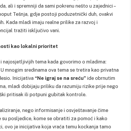
da, ali i spremniji da sami pokrenu nešto u zajednici –
a poput Tešnja, gdje postoji poduzetnički duh, ovakvi
. Kada mladi imaju realne prilike za razvoj i
ijal tražiti isključivo vani.
osti kao lokalni prioritet
 najosjetljivijih tema kada govorimo o mladima:
. U mnogim sredinama ova tema se tretira kao privatna
esio. Inicijativa
“Ne igraj se na sreću”
ide obrnutim
, mladi dobijaju priliku da razumiju rizike prije nego
ki pritisak ili potpuni gubitak kontrole.
oraliziranje, nego informisanje i osvještavanje čime
 su posljedice, kome se obratiti za pomoć i kako
i, ovo je inicijativa koja vraća temu kockanja tamo