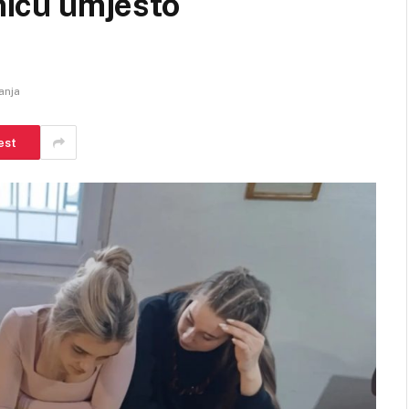
dnicu umjesto
anja
est