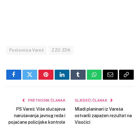
Poslovnica Vareš
ZZO ZDK
Facebook
Twitter
Pinterest
LinkedIn
Tumblr
WhatsApp
Email
Copy
Link
PRETHODNI ČLANAK
SLJEDEĆI ČLANAK
PS Vareš: Više slučajeva
Mladi planinari iz Vareša
narušavanja javnog reda i
ostvarili zapažen rezultat na
pojačane policijske kontrole
Visočici