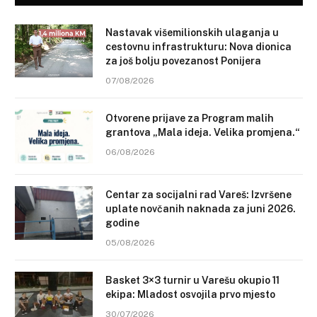
Nastavak višemilionskih ulaganja u
cestovnu infrastrukturu: Nova dionica
za još bolju povezanost Ponijera
07/08/2026
Otvorene prijave za Program malih
grantova „Mala ideja. Velika promjena.“
06/08/2026
Centar za socijalni rad Vareš: Izvršene
uplate novčanih naknada za juni 2026.
godine
05/08/2026
Basket 3×3 turnir u Varešu okupio 11
ekipa: Mladost osvojila prvo mjesto
30/07/2026