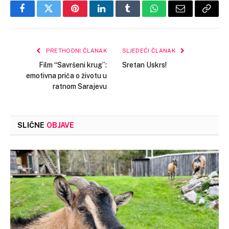
Facebook
Twitter
Pinterest
LinkedIn
Tumblr
WhatsApp
Email
Copy
Link
PRETHODNI ČLANAK
SLJEDEĆI ČLANAK
Film “Savršeni krug”:
Sretan Uskrs!
emotivna priča o životu u
ratnom Sarajevu
SLIČNE
OBJAVE