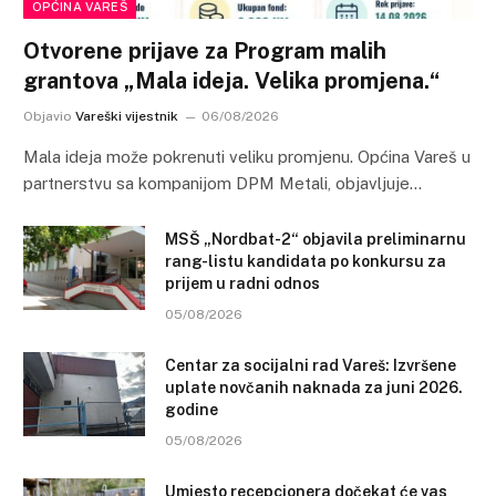
OPĆINA VAREŠ
Otvorene prijave za Program malih
grantova „Mala ideja. Velika promjena.“
Objavio
Vareški vijestnik
06/08/2026
Mala ideja može pokrenuti veliku promjenu. Općina Vareš u
partnerstvu sa kompanijom DPM Metali, objavljuje…
MSŠ „Nordbat-2“ objavila preliminarnu
rang-listu kandidata po konkursu za
prijem u radni odnos
05/08/2026
Centar za socijalni rad Vareš: Izvršene
uplate novčanih naknada za juni 2026.
godine
05/08/2026
Umjesto recepcionera dočekat će vas