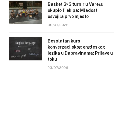
Basket 3×3 turnir u Varešu
okupio 11 ekipa: Mladost
osvojila prvo mjesto
30/07/2026
Besplatan kurs
konverzacijskog engleskog
jezika u Dabravinama: Prijave u
toku
23/07/2026