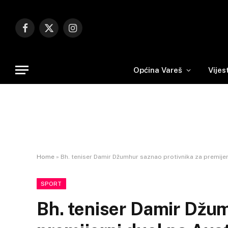
Facebook
X
Instagram
(Twitter)
Općina Vareš
Vijes
Home
»
Bh. teniser Damir Džumhur saznao protivnika za premije
SPORT
Bh. teniser Damir Džum