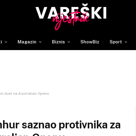
ti
Magazin
Biznis
ShowBiz
Sport
rni duel na Australian Openu
hur saznao protivnika za