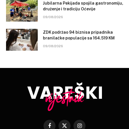
Jubilarna Pekijada spojila gastronomiju,
druženje i tradiciju Oćevije
09/08/2026
ZDK podržao 94 biznisa pripadnika
branilačke populacije sa 164.519 KM
09/08/2026
Facebook
X
Instagram