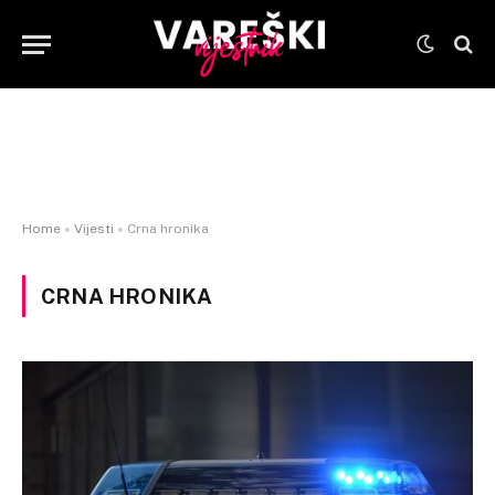
Home
»
Vijesti
»
Crna hronika
CRNA HRONIKA