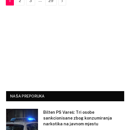
…
Next
1
2
3
29
NAŠA PREPORUKA
Bilten PS Vareš: Tri osobe
sankcionisane zbog konzumiranja
narkotika na javnom mjestu