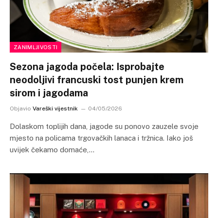
ZANIMLJIVOSTI
Sezona jagoda počela: Isprobajte
neodoljivi francuski tost punjen krem
sirom i jagodama
Objavio
Vareški vijestnik
04/05/2026
Dolaskom toplijih dana, jagode su ponovo zauzele svoje
mjesto na policama trgovačkih lanaca i tržnica. Iako još
uvijek čekamo domaće,…