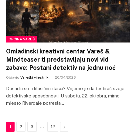
OPĆINA VAREŠ
Omladinski kreativni centar Vareš &
Mindteaser ti predstavljaju novi vid
zabave: Postani detektiv na jednu noć
Objavio
Vareški vijestnik
20/04/2026
Dosadili su ti klasični izlasci? Vrijeme je da testiraš svoje
detektivske sposobnosti. U subotu, 22. oktobra, mirno
mjesto Riverdale potresla…
…
Next
1
2
3
12