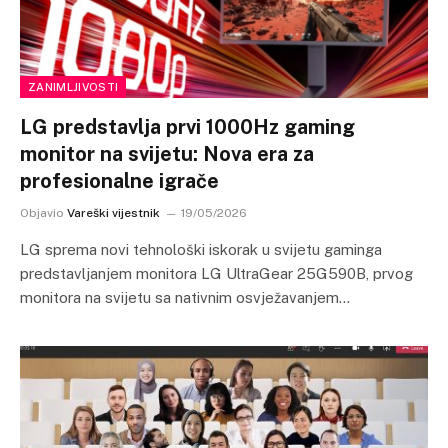
ZANIMLJIVOSTI
LG predstavlja prvi 1000Hz gaming
monitor na svijetu: Nova era za
profesionalne igrače
Objavio
Vareški vijestnik
19/05/2026
LG sprema novi tehnološki iskorak u svijetu gaminga
predstavljanjem monitora LG UltraGear 25G590B, prvog
monitora na svijetu sa nativnim osvježavanjem…