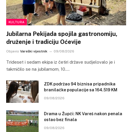
KULTURA
Jubilarna Pekijada spojila gastronomiju,
druženje i tradiciju Oćevije
Objavio
Vareški vijestnik
09/08/2026
Trideset i sedam ekipa iz četiri države sudjelovalo je i
takmičilo se na jubilarnom, 10.…
ZDK podržao 94 biznisa pripadnika
branilačke populacije sa 164.519 KM
09/08/2026
Drama u Župči: NK Vareš nakon penala
ostao bez finala
09/08/2026