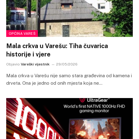
OPĆINA VAREŠ
Mala crkva u Varešu: Tiha čuvarica
historije i vjere
Objavio
Vareški vijestnik
29/05/2026
Mala crkva u Varešu nije samo stara građevina od kamena i
drveta. Ona je jedno od onih mjesta koja ne…