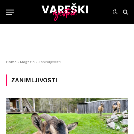
Home
»
Magazin
»
Zanimljivosti
ZANIMLJIVOSTI