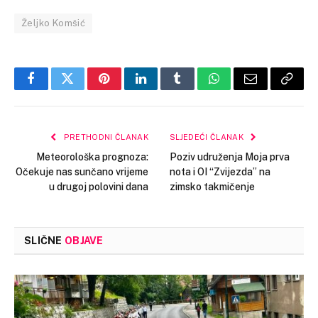
Željko Komšić
Facebook
Twitter
Pinterest
LinkedIn
Tumblr
WhatsApp
Email
Copy
Link
PRETHODNI ČLANAK
SLJEDEĆI ČLANAK
Meteorološka prognoza:
Poziv udruženja Moja prva
Očekuje nas sunčano vrijeme
nota i OI “Zvijezda” na
u drugoj polovini dana
zimsko takmičenje
SLIČNE
OBJAVE